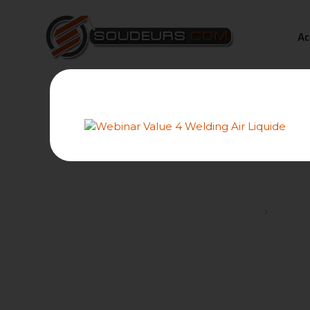
Ac
Co
Forums
Les con