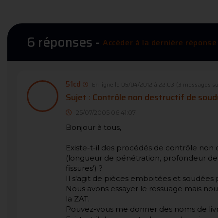
6 réponses -
Accéder à la dernière réponse
51cd
En ligne le 05/04/2012 à 22:03
(3 messages su
Sujet : Contrôle non destructif de sou
25/07/2005 06:41:07
Bonjour à tous,
Existe-t-il des procédés de contrôle non 
(longueur de pénétration, profondeur de 
fissures') ?
Il s'agit de pièces emboitées et soudées 
Nous avons essayer le ressuage mais nou
la ZAT.
Pouvez-vous me donner des noms de livres