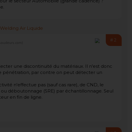
pour le secteur Automobile (grande cadence) ?
e.
#2
soudeurs.com)
ecter une discontinuité du matériaux. Il n'est donc
e pénétration, par contre on peut détecter un
ivité n'effectue pas (sauf cas rare), de CND, le
) ou déboutonnage (SRE) par échantillonnage. Seul
eur en fin de ligne.