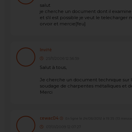
salut
je cherche un document dont il examine 
et s'il est possible je veut le telecharger
orvoir et mercie[feu]
Invité
25/11/2006 12:56:59
Salut à tous,
Je cherche un document technique sur la
soudage de charpentes métalliques et de 
Merci
cewac04
En ligne le 24/06/2012 à 19:35
(13 messa
07/01/2009 12:07:27