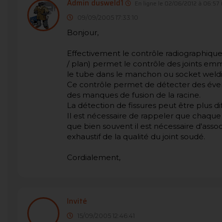
Admin dusweld1
En ligne le 02/06/2012 à 06:57
09/09/2005 17:33:10
Bonjour,
Effectivement le contrôle radiographique 
/ plan) permet le contrôle des joints em
le tube dans le manchon ou socket weldi
Ce contrôle permet de détecter des éve
des manques de fusion de la racine.
La détection de fissures peut être plus dif
Il est nécessaire de rappeler que chaque
que bien souvent il est nécessaire d'ass
exhaustif de la qualité du joint soudé.
Cordialement,
Invité
15/09/2005 12:46:41