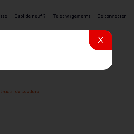
sse
Quoi de neuf ?
Téléchargements
Se connecter
X
ure
tructif de soudure