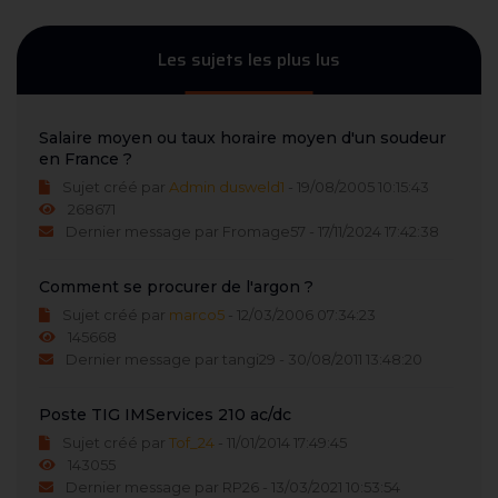
Les sujets les plus lus
Salaire moyen ou taux horaire moyen d'un soudeur
en France ?
Sujet créé par
Admin dusweld1
- 19/08/2005 10:15:43
268671
Dernier message par Fromage57 - 17/11/2024 17:42:38
Comment se procurer de l'argon ?
Sujet créé par
marco5
- 12/03/2006 07:34:23
145668
Dernier message par tangi29 - 30/08/2011 13:48:20
Poste TIG IMServices 210 ac/dc
Sujet créé par
Tof_24
- 11/01/2014 17:49:45
143055
Dernier message par RP26 - 13/03/2021 10:53:54