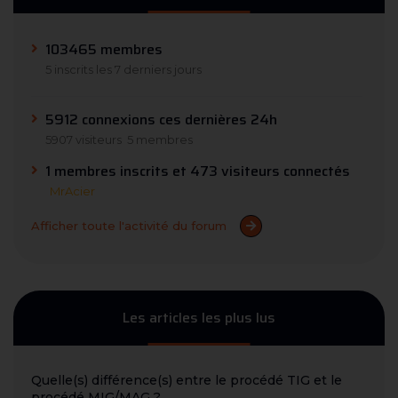
103465 membres
5 inscrits les 7 derniers jours
5912 connexions ces dernières 24h
5907 visiteurs
5 membres
1 membres inscrits et 473 visiteurs connectés
MrAcier
Afficher toute l'activité du forum
Les articles les plus lus
Quelle(s) différence(s) entre le procédé TIG et le
procédé MIG/MAG ?