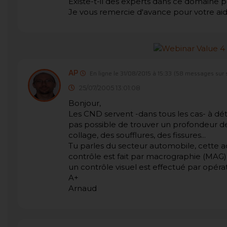
Existe-t-il des experts dans ce domaine 
Je vous remercie d'avance pour votre aid
AP
En ligne le 31/08/2015 à 15:33
(58 messages sur 
25/07/2005 13:01:08
Bonjour,
Les CND servent -dans tous les cas- à dét
pas possible de trouver un profondeur d
collage, des soufflures, des fissures...
Tu parles du secteur automobile, cette act
contrôle est fait par macrographie (MAG
un contrôle visuel est effectué par opérat
A+
Arnaud