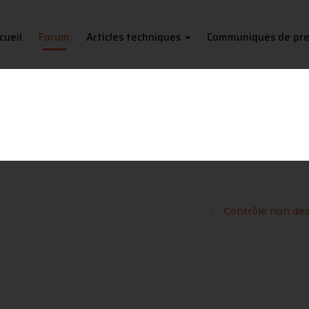
cueil
Forum
Articles techniques
Communiqués de pre
ntrôle non destructif de soud
trôles non destructifs (CND) des soudures
Contrôle non des