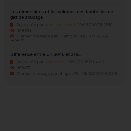
Les dimensions et les volumes des bouteilles de
gaz de soudage
Sujet créé par
Admin dusweld1
- 18/08/2007 12:25:10
108854
Dernier message par julientoulouse - 07/07/2024
14:54:26
Différence entre un 304L et 316L
Sujet créé par
asdetrefle
- 25/02/2005 17:04:03
105437
Dernier message par philippe79 - 28/02/2005 19:21:08