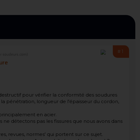
#1
r soudeurs.com)
dure
destructif pour vérifier la conformité des soudures
la pénétration, longueur de l'épaisseur du cordon,
principalement en acier.
s ne détectons pas les fissures que nous avons dans
, revues, normes' qui portent sur ce sujet.