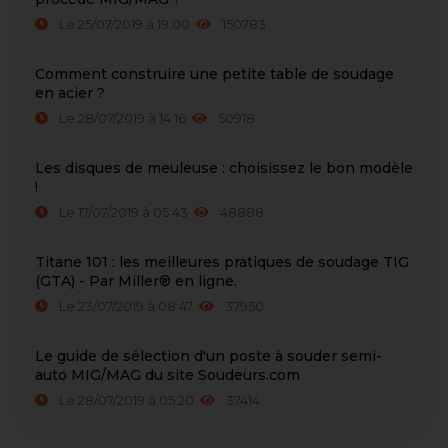
Le 25/07/2019 à 19:00
150783
Comment construire une petite table de soudage
en acier ?
Le 28/07/2019 à 14:16
50918
Les disques de meuleuse : choisissez le bon modèle
!
Le 17/07/2019 à 05:43
48888
Titane 101 : les meilleures pratiques de soudage TIG
(GTA) - Par Miller® en ligne.
Le 23/07/2019 à 08:47
37950
Le guide de sélection d'un poste à souder semi-
auto MIG/MAG du site Soudeurs.com
Le 28/07/2019 à 05:20
37414