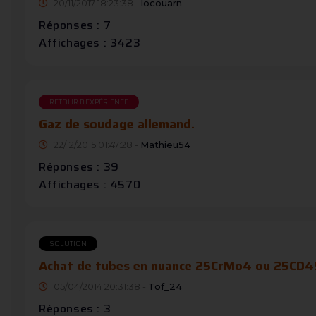
20/11/2017 18:23:38 -
locouarn
Réponses : 7
Affichages : 3423
RETOUR D'EXPÉRIENCE
Gaz de soudage allemand.
22/12/2015 01:47:28 -
Mathieu54
Réponses : 39
Affichages : 4570
SOLUTION
Achat de tubes en nuance 25CrMo4 ou 25CD4
05/04/2014 20:31:38 -
Tof_24
Réponses : 3