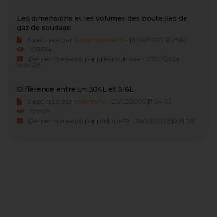
Les dimensions et les volumes des bouteilles de
gaz de soudage
Sujet créé par
Admin dusweld1
- 18/08/2007 12:25:10
108854
Dernier message par julientoulouse - 07/07/2024
14:54:26
Différence entre un 304L et 316L
Sujet créé par
asdetrefle
- 25/02/2005 17:04:03
105437
Dernier message par philippe79 - 28/02/2005 19:21:08