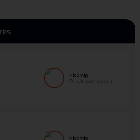
res
Nicomig
31/10/2024 12:36:03
Nicomig