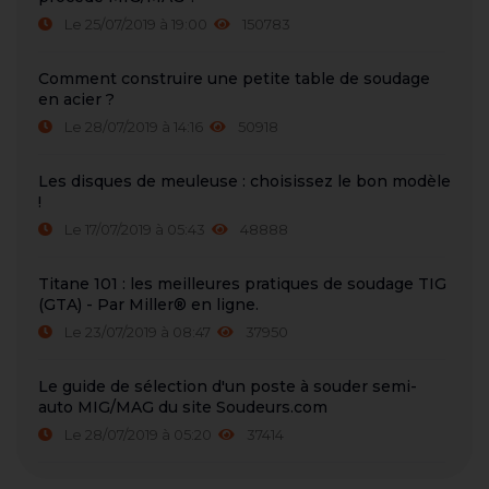
Le 25/07/2019 à 19:00
150783
Comment construire une petite table de soudage
en acier ?
Le 28/07/2019 à 14:16
50918
Les disques de meuleuse : choisissez le bon modèle
!
Le 17/07/2019 à 05:43
48888
Titane 101 : les meilleures pratiques de soudage TIG
(GTA) - Par Miller® en ligne.
Le 23/07/2019 à 08:47
37950
Le guide de sélection d'un poste à souder semi-
auto MIG/MAG du site Soudeurs.com
Le 28/07/2019 à 05:20
37414