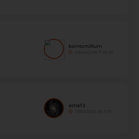
borntomillturn
06/04/2018 17:26:35
astral13
07/04/2013 06:31:19