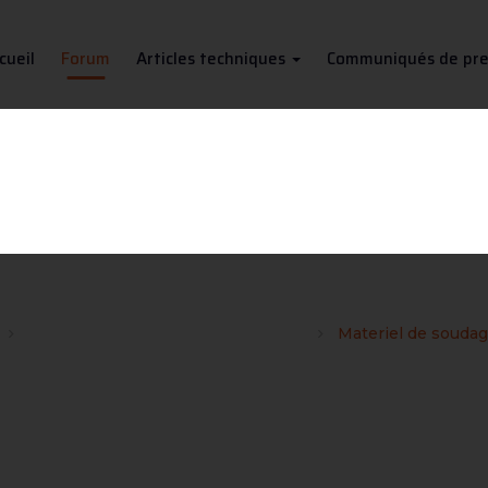
cueil
Forum
Articles techniques
Communiqués de pre
Materiel de soudage divers
Les bons plans du site Soudeurs.com
Materiel de soudag