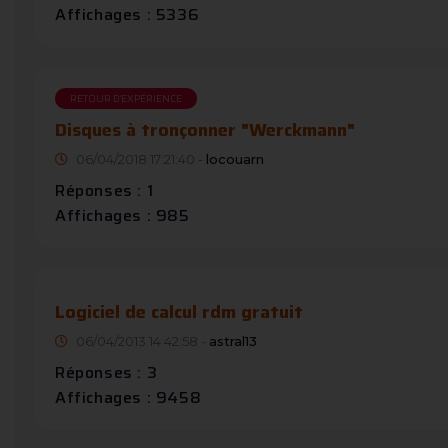
Affichages : 5336
RETOUR D'EXPÉRIENCE
Disques à tronçonner "Werckmann"
06/04/2018 17:21:40 -
locouarn
Réponses : 1
Affichages : 985
Logiciel de calcul rdm gratuit
06/04/2013 14:42:58 -
astral13
Réponses : 3
Affichages : 9458