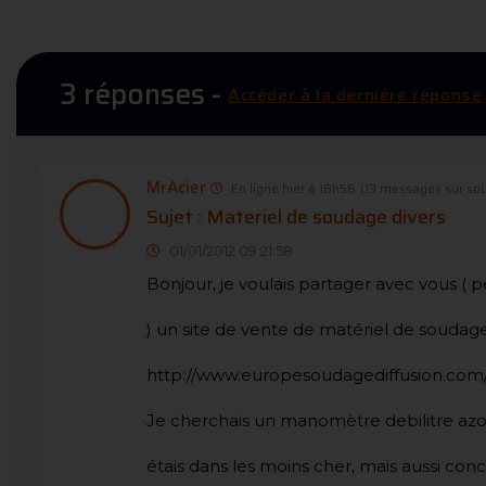
3 réponses -
Accéder à la dernière réponse
MrAcier
En ligne hier à 18h56
(13 messages sur so
Sujet : Materiel de soudage divers
01/01/2012 09:21:58
Bonjour, je voulais partager avec vous ( 
) un site de vente de matériel de soudage
http://www.europesoudagediffusion.com
Je cherchais un manomètre debilitre azote,
étais dans les moins cher, mais aussi con