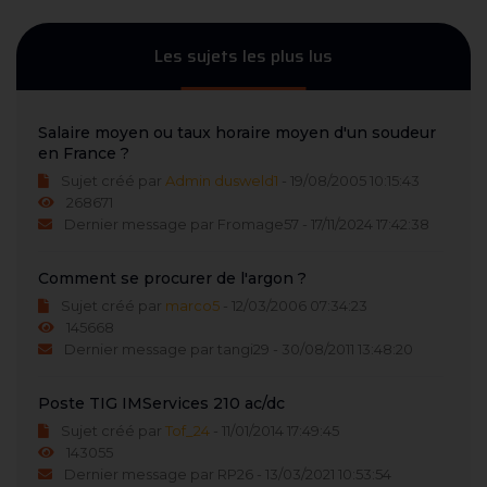
Les sujets les plus lus
Salaire moyen ou taux horaire moyen d'un soudeur
en France ?
Sujet créé par
Admin dusweld1
- 19/08/2005 10:15:43
268671
Dernier message par Fromage57 - 17/11/2024 17:42:38
Comment se procurer de l'argon ?
Sujet créé par
marco5
- 12/03/2006 07:34:23
145668
Dernier message par tangi29 - 30/08/2011 13:48:20
Poste TIG IMServices 210 ac/dc
Sujet créé par
Tof_24
- 11/01/2014 17:49:45
143055
Dernier message par RP26 - 13/03/2021 10:53:54