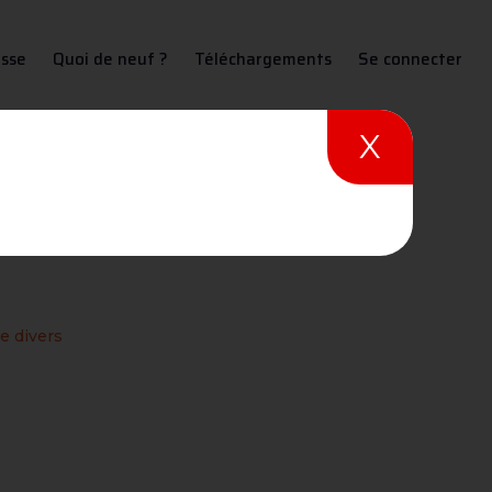
sse
Quoi de neuf ?
Téléchargements
Se connecter
X
e divers