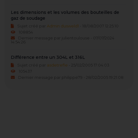
Les dimensions et les volumes des bouteilles de
gaz de soudage
Sujet créé par
Admin dusweld1
- 18/08/2007 12:25:10
108854
Dernier message par julientoulouse - 07/07/2024
14:54:26
Différence entre un 304L et 316L
Sujet créé par
asdetrefle
- 25/02/2005 17:04:03
105437
Dernier message par philippe79 - 28/02/2005 19:21:08