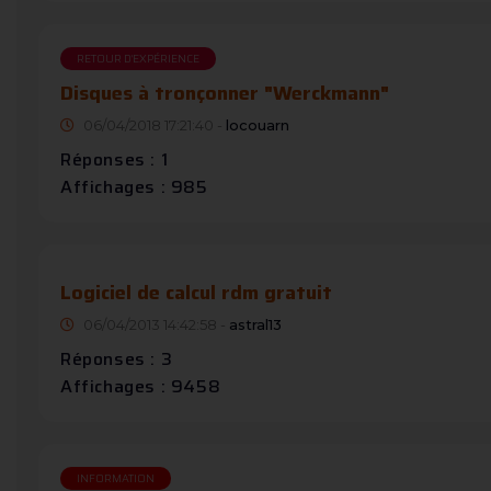
RETOUR D'EXPÉRIENCE
Disques à tronçonner "Werckmann"
06/04/2018 17:21:40 -
locouarn
Réponses : 1
Affichages : 985
Logiciel de calcul rdm gratuit
06/04/2013 14:42:58 -
astral13
Réponses : 3
Affichages : 9458
INFORMATION