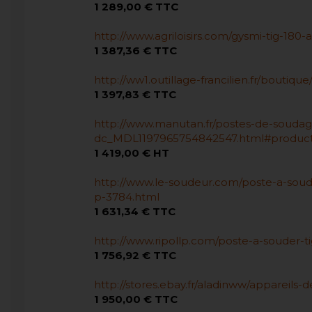
1 289,00 € TTC
http://www.agriloisirs.com/gysmi-tig-180
1 387,36 € TTC
http://ww1.outillage-francilien.fr/bouti
1 397,83 € TTC
http://www.manutan.fr/postes-de-soudage
dc_MDL1197965754842547.html#productT
1 419,00 € HT
http://www.le-soudeur.com/poste-a-soude
p-3784.html
1 631,34 € TTC
http://www.ripollp.com/poste-a-souder-ti
1 756,92 € TTC
http://stores.ebay.fr/aladinww/appareils
1 950,00 € TTC