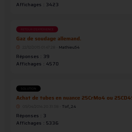
Affichages : 3423
RETOUR D'EXPÉRIENCE
Gaz de soudage allemand.
22/12/2015 01:47:28 -
Mathieu54
Réponses : 39
Affichages : 4570
SOLUTION
Achat de tubes en nuance 25CrMo4 ou 25CD4
05/04/2014 20:31:38 -
Tof_24
Réponses : 3
Affichages : 5336