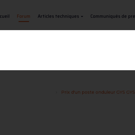
cueil
Forum
Articles techniques
Communiqués de pre
ste onduleur GYS GYSMI TIG 
ans du site Soudeurs.com
Prix d'un poste onduleur GYS GY