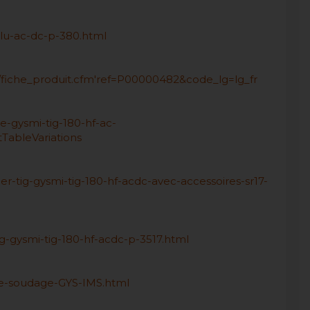
-alu-ac-dc-p-380.html
que/fiche_produit.cfm'ref=P00000482&code_lg=lg_fr
-gysmi-tig-180-hf-ac-
ableVariations
r-tig-gysmi-tig-180-hf-acdc-avec-accessoires-sr17-
g-gysmi-tig-180-hf-acdc-p-3517.html
-de-soudage-GYS-IMS.html