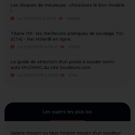
Les disques de meuleuse : choisissez le bon modèle
!
Le 17/07/2019 à 05:43
48888
Titane 101 : les meilleures pratiques de soudage TIG
(GTA) - Par Miller® en ligne.
Le 23/07/2019 à 08:47
37950
Le guide de sélection d'un poste à souder semi-
auto MIG/MAG du site Soudeurs.com
Le 28/07/2019 à 05:20
37414
Les sujets les plus lus
Salaire moyen ou taux horaire moyen d'un soudeur