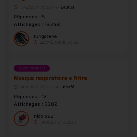
13/12/2007 05:38:44 -
Brutus
Réponses : 5
Affichages : 13348
tungstene
22/07/2008 16:30:02
QUESTION POSÉE
Masque respiratoire a filtre
08/09/2016 07:02:38 -
nosfé
Réponses : 12
Affichages : 3302
nico1992
18/05/2018 16:52:30