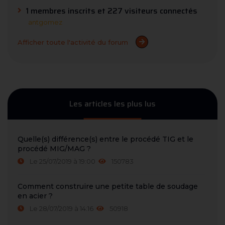
1 membres inscrits et 227 visiteurs connectés
antgomez
Afficher toute l'activité du forum
Les articles les plus lus
Quelle(s) différence(s) entre le procédé TIG et le
procédé MIG/MAG ?
Le 25/07/2019 à 19:00
150783
Comment construire une petite table de soudage
en acier ?
Le 28/07/2019 à 14:16
50918