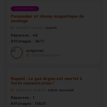
QUESTION POSÉE
Pacemaker et champ magnétique du
soudage
15/09/2017 14:41:59 -
voisin13
Réponses : 42
Affichages : 3617
antgomez
23/02/2024 12:50:41
Rappel : Le gaz Argon est mortel à
forte concentration !
30/12/2004 10:48:35 -
Admin dusweld1
Réponses : 1
Affichages : 13621