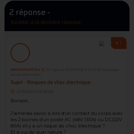
2 réponse -
Accéder à la dernière réponse
#1
emmanueltex
En ligne le 05/04/2012 à 22:17
(9 messages
sur soudeurs.com)
Sujet : Risques de choc électrique
20/11/2005 23:48:28
Bonsoir,
J'aimerais savoir si lors d'un contact du corps avec
les 2 bornes d'un poste AC (48V 130A) ou DC(22V
80A) s'il y a un risque de choc électrique ?
Et si oui de quel nature ?