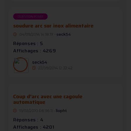
QUESTION POSÉE
soudure arc sur inox alimentaire
04/09/2014 14:18:19 -
seck54
Réponses : 5
Affichages : 4269
seck54
22/09/2014 12:32:42
Coup d'arc avec une cagoule
automatique
15/02/2010 06:36:11 -
llopht
Réponses : 4
Affichages : 4201