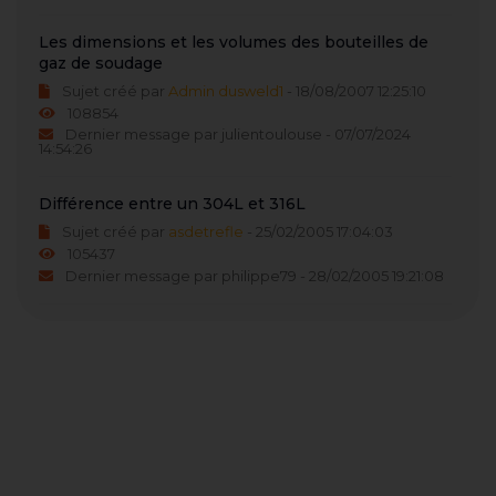
Les dimensions et les volumes des bouteilles de
gaz de soudage
Sujet créé par
Admin dusweld1
- 18/08/2007 12:25:10
108854
Dernier message par julientoulouse - 07/07/2024
14:54:26
Différence entre un 304L et 316L
Sujet créé par
asdetrefle
- 25/02/2005 17:04:03
105437
Dernier message par philippe79 - 28/02/2005 19:21:08