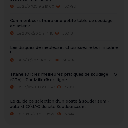
Le 25/07/2019 à 19:00
150783
Comment construire une petite table de soudage
en acier ?
Le 28/07/2019 à 14:16
50918
Les disques de meuleuse : choisissez le bon modèle
!
Le 17/07/2019 à 05:43
48888
Titane 101 : les meilleures pratiques de soudage TIG
(GTA) - Par Miller® en ligne.
Le 23/07/2019 à 08:47
37950
Le guide de sélection d'un poste à souder semi-
auto MIG/MAG du site Soudeurs.com
Le 28/07/2019 à 05:20
37414