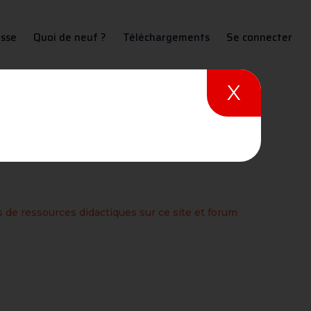
sse
Quoi de neuf ?
Téléchargements
Se connecter
X
tiques sur ce site et forum
 de ressources didactiques sur ce site et forum