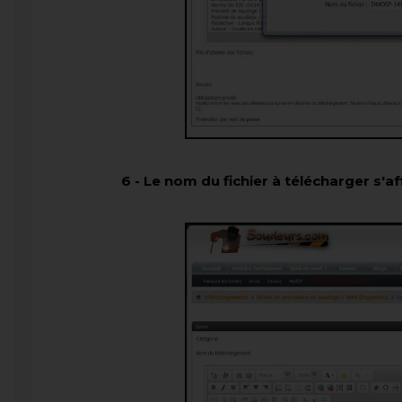
6
-
Le nom du fichier à télécharger s'aff