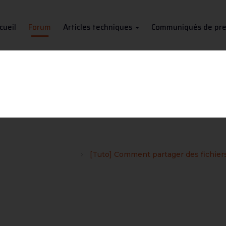
cueil
Forum
Articles techniques
Communiqués de pre
s fichiers de ressources didac
 le site Soudeurs.com
[Tuto] Comment partager des fichiers