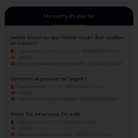
Les sujets les plus lus
Salaire moyen ou taux horaire moyen d'un soudeur
en France ?
Sujet créé par
Admin dusweld1
- 19/08/2005 10:15:43
268671
Dernier message par Fromage57 - 17/11/2024 17:42:38
Comment se procurer de l'argon ?
Sujet créé par
marco5
- 12/03/2006 07:34:23
145668
Dernier message par tangi29 - 30/08/2011 13:48:20
Poste TIG IMServices 210 ac/dc
Sujet créé par
Tof_24
- 11/01/2014 17:49:45
143055
Dernier message par RP26 - 13/03/2021 10:53:54