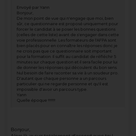
Envoyé par Yann
Bonjour,
De mon point de vue qui n'engage que moi, bien
sûr, ce questionnaire est proposé uniquement pour
forcer le candidat à se poser les bonnes questions
(celles de cette liste) avant de s'engager dans cette
voie professionnelle. Les formateurs de l'AFPA sont
bien placés pour en connaître les réponses donc je
ne crois pas que ce questionnaire soit important
pour la formation. Il suffit au candidat de réfléchir 5
minutes sur chaque question et il sera facile pour lui
de donner les réponses qui découlent du bon sens.
Nul besoin de faire raconter sa vie à un soudeur pro.
D'autant que chaque personne a un parcours
particulier qui ne regarde personne et qu'il est
impossible d'avoir un parcours type.
Yann
Quelle époque !!!!!!!!
Bonjour,
Alors là, je suis totalement d'accord avec toi !