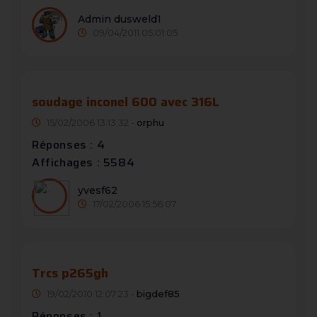
Admin dusweld1
09/04/2011 05:01:05
soudage inconel 600 avec 316L
15/02/2006 13:13:32 -
orphu
Réponses : 4
Affichages : 5584
yvesf62
17/02/2006 15:56:07
Trcs p265gh
19/02/2010 12:07:23 -
bigdef85
Réponses : 1