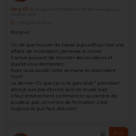
dany 62
En ligne le 01/01/2026 à 12:38
(960 messages sur
soudeurs.com)
07/11/2018 04:47:54
Bonjour,
On dit que trouver du travail aujourd'hui c'est une
affaire de motivation, j'aimerais le croire!
Il arrive souvent de recruter des soudeurs et
quand vous demandez :
Avez vous soudé cette semaine ils répondent
"non"
Le dernier CV que j'ai vu le gars était " plombier"
alors je suis pas étonné qu'il ne soude pas!
Il faut entièrement commencer sa carrière de
soudeur ,par un centre de formation ,c'est
toujours là qu'il faut débuter!
#14