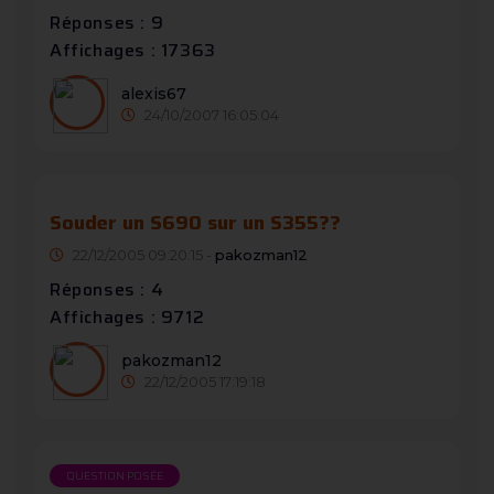
Réponses : 9
Affichages : 17363
alexis67
24/10/2007 16:05:04
Souder un S690 sur un S355??
22/12/2005 09:20:15 -
pakozman12
Réponses : 4
Affichages : 9712
pakozman12
22/12/2005 17:19:18
QUESTION POSÉE