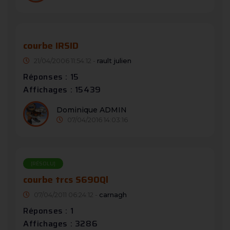
courbe IRSID
21/04/2006 11:54:12 -
rault julien
Réponses : 15
Affichages : 15439
Dominique ADMIN
07/04/2016 14:03:16
[RÉSOLU]
courbe trcs S690Ql
07/04/2011 06:24:12 -
carnagh
Réponses : 1
Affichages : 3286