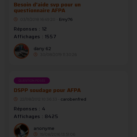
Besoin d'aide svp pour un
questionnaire AFPA
03/11/2018 16:49:20 -
Emy76
Réponses : 12
Affichages : 1557
dany 62
30/08/2019 11:30:26
QUESTION POSÉE
DSPP soudage pour AFPA
22/08/2012 10:36:33 -
carobenfred
Réponses : 4
Affichages : 8425
anonyme
19/08/2016 13:51:06