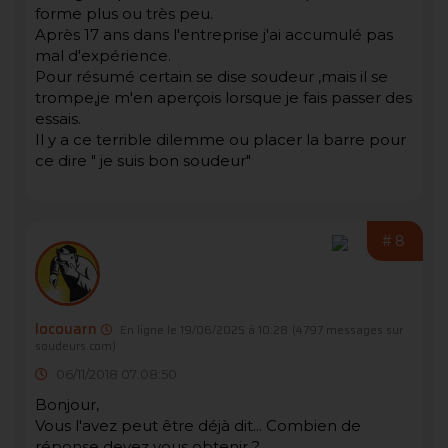
forme plus ou très peu.
Après 17 ans dans l'entreprise j'ai accumulé pas
mal d'expérience.
Pour résumé certain se dise soudeur ,mais il se
trompe,je m'en aperçois lorsque je fais passer des
essais.
Il y a ce terrible dilemme ou placer la barre pour
ce dire " je suis bon soudeur"
#8
locouarn
En ligne le 19/06/2025 à 10:28
(4797 messages sur
soudeurs.com)
06/11/2018 07:08:50
Bonjour,
Vous l'avez peut être déjà dit... Combien de
réponse devez vous obtenir ?