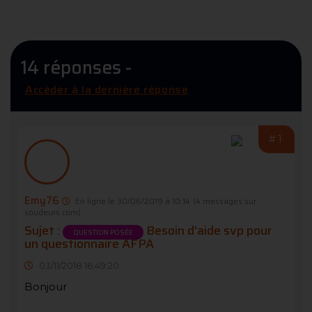
14 réponses -
Accéder à la dernière réponse
#1
Emy76
En ligne le 30/06/2019 à 10:14
(4 messages sur
soudeurs.com)
Sujet :
Besoin d'aide svp pour
QUESTION POSÉE
un questionnaire AFPA
03/11/2018 16:49:20
Bonjour