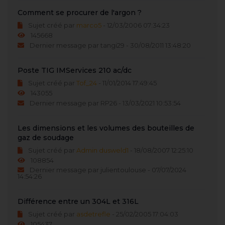
Comment se procurer de l'argon ?
Sujet créé par
marco5
- 12/03/2006 07:34:23
145668
Dernier message par tangi29 - 30/08/2011 13:48:20
Poste TIG IMServices 210 ac/dc
Sujet créé par
Tof_24
- 11/01/2014 17:49:45
143055
Dernier message par RP26 - 13/03/2021 10:53:54
Les dimensions et les volumes des bouteilles de
gaz de soudage
Sujet créé par
Admin dusweld1
- 18/08/2007 12:25:10
108854
Dernier message par julientoulouse - 07/07/2024
14:54:26
Différence entre un 304L et 316L
Sujet créé par
asdetrefle
- 25/02/2005 17:04:03
105437