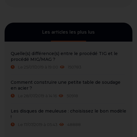
Les articles les plus lus
Quelle(s) différence(s) entre le procédé TIG et le
procédé MIG/MAG ?
Le 25/07/2019 à 19:00
150783
Comment construire une petite table de soudage
en acier ?
Le 28/07/2019 à 14:16
50918
Les disques de meuleuse : choisissez le bon modèle
!
Le 17/07/2019 à 05:43
48888