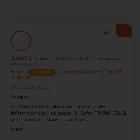
#1
JLouis8
En ligne le 20/09/2022 à 20:09
(11 messages sur
soudeurs.com)
Sujet :
Documentation Safex TR
RECHERCHE
300 CD
24/12/2021 16:23:41
Bonjour,
Je cherche de la documentation ou des
informations sur ce poste-là : Safex TR 300 CD. Si
quelqu'un a ça dans ses archives...
Merci