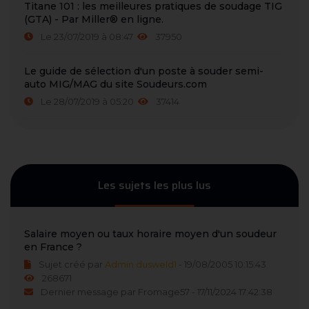
Titane 101 : les meilleures pratiques de soudage TIG
(GTA) - Par Miller® en ligne.
Le 23/07/2019 à 08:47
37950
Le guide de sélection d'un poste à souder semi-
auto MIG/MAG du site Soudeurs.com
Le 28/07/2019 à 05:20
37414
Les sujets les plus lus
Salaire moyen ou taux horaire moyen d'un soudeur
en France ?
Sujet créé par
Admin dusweld1
- 19/08/2005 10:15:43
268671
Dernier message par Fromage57 - 17/11/2024 17:42:38