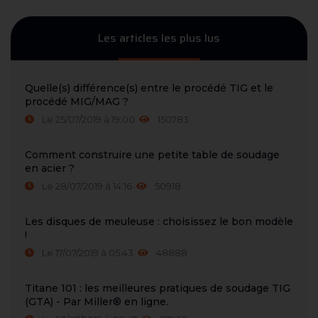
Les articles les plus lus
Quelle(s) différence(s) entre le procédé TIG et le
procédé MIG/MAG ?
Le 25/07/2019 à 19:00
150783
Comment construire une petite table de soudage
en acier ?
Le 28/07/2019 à 14:16
50918
Les disques de meuleuse : choisissez le bon modèle
!
Le 17/07/2019 à 05:43
48888
Titane 101 : les meilleures pratiques de soudage TIG
(GTA) - Par Miller® en ligne.