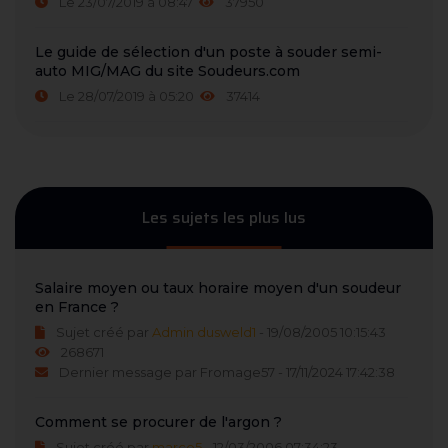
Le 23/07/2019 à 08:47
37950
Le guide de sélection d'un poste à souder semi-
auto MIG/MAG du site Soudeurs.com
Le 28/07/2019 à 05:20
37414
Les sujets les plus lus
Salaire moyen ou taux horaire moyen d'un soudeur
en France ?
Sujet créé par
Admin dusweld1
- 19/08/2005 10:15:43
268671
Dernier message par Fromage57 - 17/11/2024 17:42:38
Comment se procurer de l'argon ?
Sujet créé par
marco5
- 12/03/2006 07:34:23