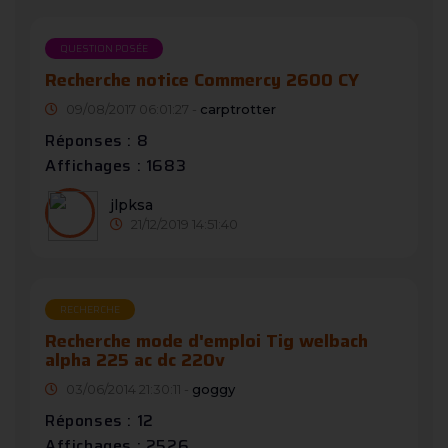
QUESTION POSÉE
Recherche notice Commercy 2600 CY
09/08/2017 06:01:27 -
carptrotter
Réponses : 8
Affichages : 1683
jlpksa
21/12/2019 14:51:40
RECHERCHE
Recherche mode d'emploi Tig welbach
alpha 225 ac dc 220v
03/06/2014 21:30:11 -
goggy
Réponses : 12
Affichages : 2526