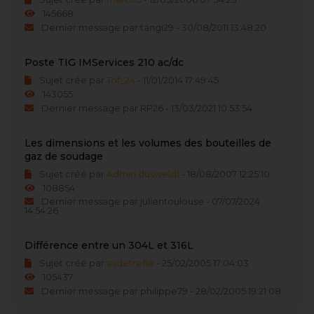
145668
Dernier message par tangi29 - 30/08/2011 13:48:20
Poste TIG IMServices 210 ac/dc
Sujet créé par
Tof_24
- 11/01/2014 17:49:45
143055
Dernier message par RP26 - 13/03/2021 10:53:54
Les dimensions et les volumes des bouteilles de
gaz de soudage
Sujet créé par
Admin dusweld1
- 18/08/2007 12:25:10
108854
Dernier message par julientoulouse - 07/07/2024
14:54:26
Différence entre un 304L et 316L
Sujet créé par
asdetrefle
- 25/02/2005 17:04:03
105437
Dernier message par philippe79 - 28/02/2005 19:21:08