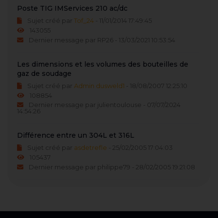
Poste TIG IMServices 210 ac/dc
Sujet créé par
Tof_24
- 11/01/2014 17:49:45
143055
Dernier message par RP26 - 13/03/2021 10:53:54
Les dimensions et les volumes des bouteilles de
gaz de soudage
Sujet créé par
Admin dusweld1
- 18/08/2007 12:25:10
108854
Dernier message par julientoulouse - 07/07/2024
14:54:26
Différence entre un 304L et 316L
Sujet créé par
asdetrefle
- 25/02/2005 17:04:03
105437
Dernier message par philippe79 - 28/02/2005 19:21:08