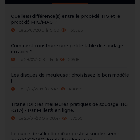
Quelle(s) différence(s) entre le procédé TIG et le
procédé MIG/MAG ?
Le 25/07/2019 à 19:00
150783
Comment construire une petite table de soudage
en acier ?
Le 28/07/2019 à 14:16
50918
Les disques de meuleuse : choisissez le bon modèle
!
Le 17/07/2019 à 05:43
48888
Titane 101 : les meilleures pratiques de soudage TIG
(GTA) - Par Miller® en ligne.
Le 23/07/2019 à 08:47
37950
Le guide de sélection d'un poste à souder semi-
auto MIG/MAG du site Soudeurs.com