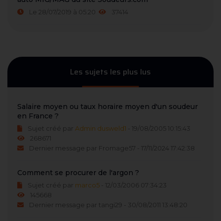
Le 28/07/2019 à 05:20
37414
Les sujets les plus lus
Salaire moyen ou taux horaire moyen d'un soudeur
en France ?
Sujet créé par
Admin dusweld1
- 19/08/2005 10:15:43
268671
Dernier message par Fromage57 - 17/11/2024 17:42:38
Comment se procurer de l'argon ?
Sujet créé par
marco5
- 12/03/2006 07:34:23
145668
Dernier message par tangi29 - 30/08/2011 13:48:20