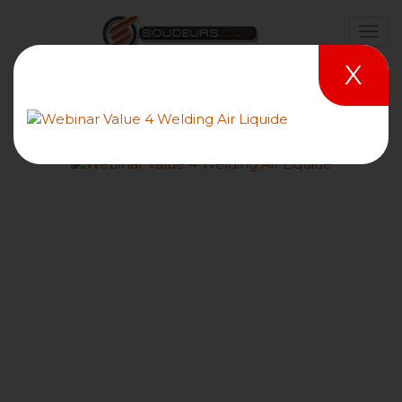
X
Souder une tôle d'acier S
355 de 15 mm en bout à
bout à plat avec le procédé
125 auto