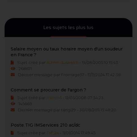
Les sujets les plus lus
Salaire moyen ou taux horaire moyen d'un soudeur
en France ?
Sujet créé par
Admin dusweld1
- 19/08/2005 10:15:43
268671
Dernier message par Fromage57 - 17/11/2024 17:42:38
Comment se procurer de l'argon ?
Sujet créé par
marco5
- 12/03/2006 07:34:23
145668
Dernier message par tangi29 - 30/08/2011 13:48:20
Poste TIG IMServices 210 ac/dc
Sujet créé par
Tof_24
- 11/01/2014 17:49:45