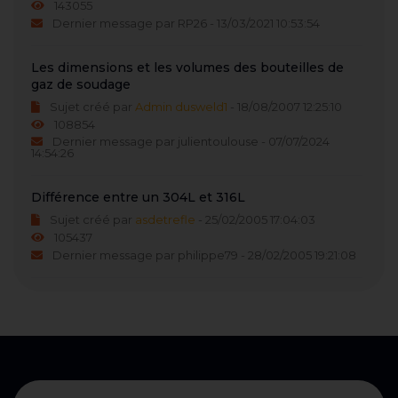
143055
Dernier message par RP26 - 13/03/2021 10:53:54
Les dimensions et les volumes des bouteilles de
gaz de soudage
Sujet créé par
Admin dusweld1
- 18/08/2007 12:25:10
108854
Dernier message par julientoulouse - 07/07/2024
14:54:26
Différence entre un 304L et 316L
Sujet créé par
asdetrefle
- 25/02/2005 17:04:03
105437
Dernier message par philippe79 - 28/02/2005 19:21:08