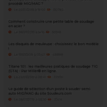
procédé MIG/MAG ?
Le 25/07/2019 à 19:00
150783
Comment construire une petite table de soudage
en acier ?
Le 28/07/2019 à 14:16
50918
Les disques de meuleuse : choisissez le bon modèle
!
Le 17/07/2019 à 05:43
48888
Titane 101 : les meilleures pratiques de soudage TIG
(GTA) - Par Miller® en ligne.
Le 23/07/2019 à 08:47
37950
Le guide de sélection d'un poste à souder semi-
auto MIG/MAG du site Soudeurs.com
Le 28/07/2019 à 05:20
37414