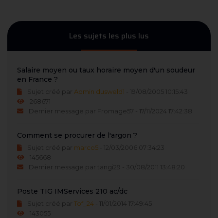
Les sujets les plus lus
Salaire moyen ou taux horaire moyen d'un soudeur
en France ?
Sujet créé par
Admin dusweld1
- 19/08/2005 10:15:43
268671
Dernier message par Fromage57 - 17/11/2024 17:42:38
Comment se procurer de l'argon ?
Sujet créé par
marco5
- 12/03/2006 07:34:23
145668
Dernier message par tangi29 - 30/08/2011 13:48:20
Poste TIG IMServices 210 ac/dc
Sujet créé par
Tof_24
- 11/01/2014 17:49:45
143055