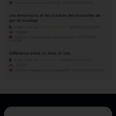
Dernier message par RP26 - 13/03/2021 10:53:54
Les dimensions et les volumes des bouteilles de
gaz de soudage
Sujet créé par
Admin dusweld1
- 18/08/2007 12:25:10
108854
Dernier message par julientoulouse - 07/07/2024
14:54:26
Différence entre un 304L et 316L
Sujet créé par
asdetrefle
- 25/02/2005 17:04:03
105437
Dernier message par philippe79 - 28/02/2005 19:21:08