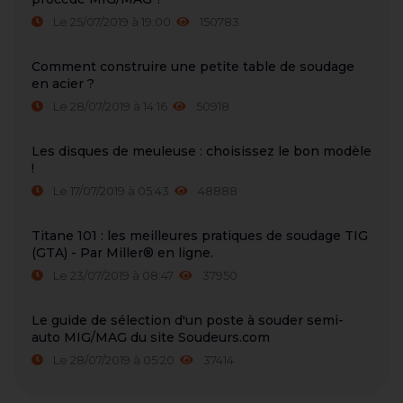
Le 25/07/2019 à 19:00
150783
Comment construire une petite table de soudage
en acier ?
Le 28/07/2019 à 14:16
50918
Les disques de meuleuse : choisissez le bon modèle
!
Le 17/07/2019 à 05:43
48888
Titane 101 : les meilleures pratiques de soudage TIG
(GTA) - Par Miller® en ligne.
Le 23/07/2019 à 08:47
37950
Le guide de sélection d'un poste à souder semi-
auto MIG/MAG du site Soudeurs.com
Le 28/07/2019 à 05:20
37414