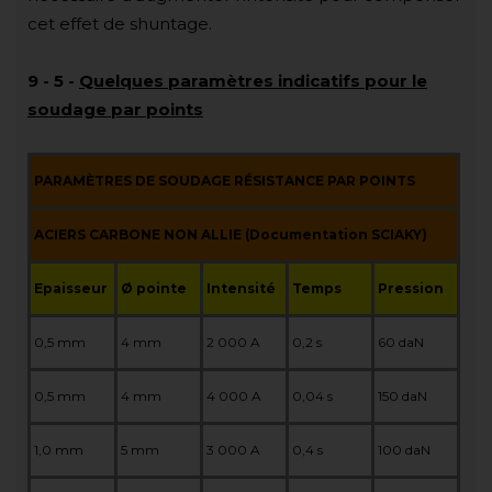
cet effet de shuntage.
9
-
5
-
Quelques paramètres indicatifs pour le
soudage par points
PARAMÈTRES DE SOUDAGE RÉSISTANCE PAR POINTS
ACIERS CARBONE NON ALLIE (Documentation SCIAKY)
Epaisseur
Ø pointe
Intensité
Temps
Pression
0,5 mm
4 mm
2 000 A
0,2 s
60 daN
0,5 mm
4 mm
4 000 A
0,04 s
150 daN
1,0 mm
5 mm
3 000 A
0,4 s
100 daN