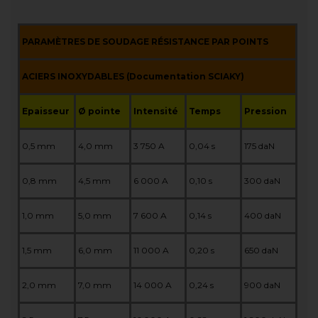
PARAMÈTRES DE SOUDAGE RÉSISTANCE PAR POINTS
ACIERS INOXYDABLES (Documentation SCIAKY)
Epaisseur
Ø pointe
Intensité
Temps
Pression
0,5 mm
4,0 mm
3 750 A
0,04 s
175 daN
0,8 mm
4,5 mm
6 000 A
0,10 s
300 daN
1,0 mm
5,0 mm
7 600 A
0,14 s
400 daN
1,5 mm
6,0 mm
11 000 A
0,20 s
650 daN
2,0 mm
7,0 mm
14 000 A
0,24 s
900 daN