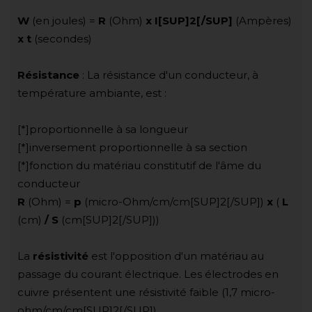
W
(en joules) =
R
(Ohm)
x I[SUP]2[/SUP]
(Ampères)
x t
(secondes)
Résistance
: La résistance d'un conducteur, à
température ambiante, est :
[*]proportionnelle à sa longueur
[*]inversement proportionnelle à sa section
[*]fonction du matériau constitutif de l'âme du
conducteur
R
(Ohm) =
p
(micro-Ohm/cm/cm[SUP]2[/SUP])
x
(
L
(cm)
/ S
(cm[SUP]2[/SUP]))
La
résistivité
est l'opposition d'un matériau au
passage du courant électrique. Les électrodes en
cuivre présentent une résistivité faible (1,7 micro-
ohm/cm/cm[SUP]2[/SUP])