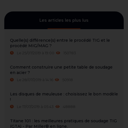
Les articles les plus lus
Quelle(s) différence(s) entre le procédé TIG et le
procédé MIG/MAG ?
Le 25/07/2019 à 19:00
150783
Comment construire une petite table de soudage
en acier ?
Le 28/07/2019 à 14:16
50918
Les disques de meuleuse : choisissez le bon modèle
!
Le 17/07/2019 à 05:43
48888
Titane 101 : les meilleures pratiques de soudage TIG
(GTA) - Par Miller® en ligne.