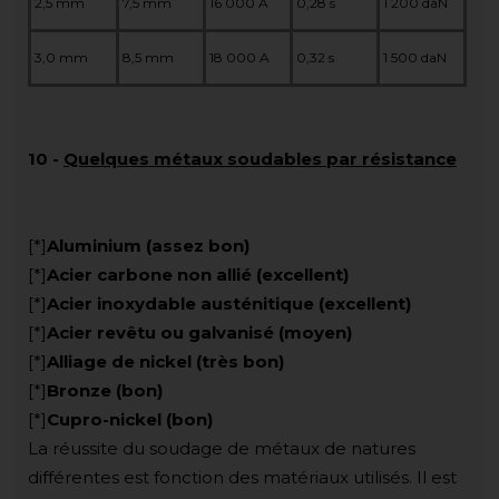
2,5 mm
7,5 mm
16 000 A
0,28 s
1 200 daN
3,0 mm
8,5 mm
18 000 A
0,32 s
1 500 daN
10
-
Quelques métaux soudables par résistance
[*]
Aluminium (assez bon)
[*]
Acier carbone non allié (excellent)
[*]
Acier inoxydable austénitique (excellent)
[*]
Acier revêtu ou galvanisé (moyen)
[*]
Alliage de nickel (très bon)
[*]
Bronze (bon)
[*]
Cupro-nickel (bon)
La réussite du soudage de métaux de natures
différentes est fonction des matériaux utilisés. Il est