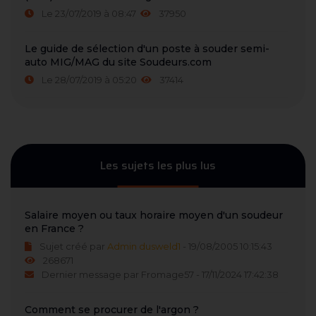
Le 23/07/2019 à 08:47
37950
Le guide de sélection d'un poste à souder semi-
auto MIG/MAG du site Soudeurs.com
Le 28/07/2019 à 05:20
37414
Les sujets les plus lus
Salaire moyen ou taux horaire moyen d'un soudeur
en France ?
Sujet créé par
Admin dusweld1
- 19/08/2005 10:15:43
268671
Dernier message par Fromage57 - 17/11/2024 17:42:38
Comment se procurer de l'argon ?