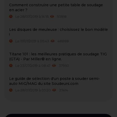
Comment construire une petite table de soudage
en acier ?
Le 28/07/2019 à 14:16
50918
Les disques de meuleuse : choisissez le bon modèle
!
Le 17/07/2019 à 05:43
48888
Titane 101 : les meilleures pratiques de soudage TIG
(GTA) - Par Miller® en ligne.
Le 23/07/2019 à 08:47
37950
Le guide de sélection d'un poste à souder semi-
auto MIG/MAG du site Soudeurs.com
Le 28/07/2019 à 05:20
37414