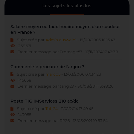
Les sujets les plus lus
Salaire moyen ou taux horaire moyen d'un soudeur
en France ?
Sujet créé par
Admin dusweld1
- 19/08/2005 10:15:43
268671
Dernier message par Fromage57 - 17/11/2024 17:42:38
Comment se procurer de l'argon ?
Sujet créé par
marco5
- 12/03/2006 07:34:23
145668
Dernier message par tangi29 - 30/08/2011 13:48:20
Poste TIG IMServices 210 ac/dc
Sujet créé par
Tof_24
- 11/01/2014 17:49:45
143055
Dernier message par RP26 - 13/03/2021 10:53:54