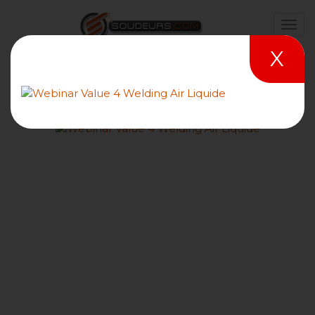
X
le soudage dans la
construction de carters de
batteries chez Alu
Menziken