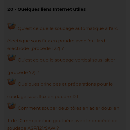
20
-
Quelques liens Internet utiles
Qu'est ce que le soudage automatique à l'arc
électrique sous flux en poudre avec feuillard
électrode (procédé 122) ?
Qu'est ce que le soudage vertical sous laitier
(procédé 72) ?
Quelques principes et préparations pour le
soudage sous flux en poudre 121
Comment souder deux tôles en acier doux en
T de 10 mm position gouttière avec le procédé de
soudage ASF/121/SAW ?