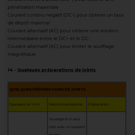
pénétration maximale
Courant continu négatif (DC-) pour obtenir un taux
de dépôt maximal
Courant alternatif (AC) pour obtenir une solution
intermédiaire entre le DC+ et le DC-
Courant alternatif (AC) pour limiter le soufflage
magnétique
14
-
Quelques préparations de joints
QUELQUES PRÉPARATIONS DE JOINTS
Epaisseur en mm
Recommandations
Préparation
Soudage d'un seul
côté avec un support
envers :