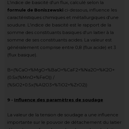
L'indice de basicité d'un flux, calculé selon la
formule de Boniszewski
ci-dessous, influence les
caractéristiques chimiques et métallurgiques d'une
soudure. L'indice de basicité est le rapport de la
somme des constituants basiques d'un laitier à la
somme de ses constituants acides. La valeur est
généralement comprise entre 0,8 (flux acide) et 3
(flux basique).
B=(%CaO+%MgO+%BaO+%CaF2+%Na2O+%K2O+
(0.5x(%MnO+%FeO)) /
(%SiO2+0.5x(%Al2O3+%TiO2+%ZrO2))
9
-
Influence des paramètres de soudage
La valeur de la tension de soudage a une influence
importante sur le pouvoir de détachement du laitier