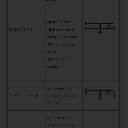
[*]Latte perdue
De 3,0 à 6,0 mm
[*]Latte de cuivre
(sauf pour les inox)
[*]Céramique avec
adhésif
[*]Lit de flux en
poudre
Soudage en bi-
De 6,0 à 12,0 mm
passes : une passe
par côté
Soudage en bi-
passes : une passe