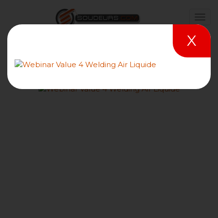
X
Le procédé de soudage
sous flux en poudre avec fil
électrode (ASF/121)