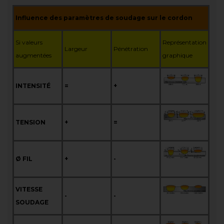
Influence des paramètres de soudage sur le cordon
Si valeurs
Représentation
Largeur
Pénétration
augmentées
graphique
INTENSITÉ
=
+
TENSION
+
=
Ø FIL
+
-
VITESSE
-
-
SOUDAGE