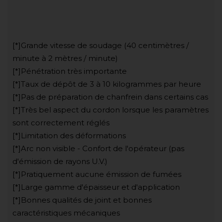
[*]Grande vitesse de soudage (40 centimètres /
minute à 2 mètres / minute)
[*]Pénétration très importante
[*]Taux de dépôt de 3 à 10 kilogrammes par heure
[*]Pas de préparation de chanfrein dans certains cas
[*]Très bel aspect du cordon lorsque les paramètres
sont correctement réglés
[*]Limitation des déformations
[*]Arc non visible - Confort de l'opérateur (pas
d'émission de rayons U.V.)
[*]Pratiquement aucune émission de fumées
[*]Large gamme d'épaisseur et d'application
[*]Bonnes qualités de joint et bonnes
caractéristiques mécaniques