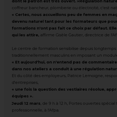
dont le patron est très ouvert. »
Régulation nature
coffreur bancheur, plomberie ou électricité, c'est nat
« Certes, nous accueillons peu de femmes en maço
devenu naturel tant pour les formateurs que pour
formations n'ont pas fait ce choix par défaut. El
qui les attire,
affirme Gisèle Gautier, directrice de l'A
Le centre de formation sensibilise depuis longtemps s
traditionnellement masculins en imposant un modu
« Et aujourd'hui, on n'entend pas de commentaire
dans nos ateliers a conduit à une régulation natu
Et du côté des employeurs, Patrice Lemoigne, respon
d'entreprises,
« une fois la question des vestiaires résolue, appr
équipes ».
Jeudi 12
mars
, de 9 h à 12 h, Portes ouvertes spéci
professionnelle, à l'Afpa.