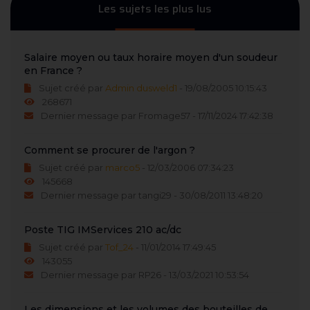
Les sujets les plus lus
Salaire moyen ou taux horaire moyen d'un soudeur
en France ?
Sujet créé par
Admin dusweld1
- 19/08/2005 10:15:43
268671
Dernier message par Fromage57 - 17/11/2024 17:42:38
Comment se procurer de l'argon ?
Sujet créé par
marco5
- 12/03/2006 07:34:23
145668
Dernier message par tangi29 - 30/08/2011 13:48:20
Poste TIG IMServices 210 ac/dc
Sujet créé par
Tof_24
- 11/01/2014 17:49:45
143055
Dernier message par RP26 - 13/03/2021 10:53:54
Les dimensions et les volumes des bouteilles de