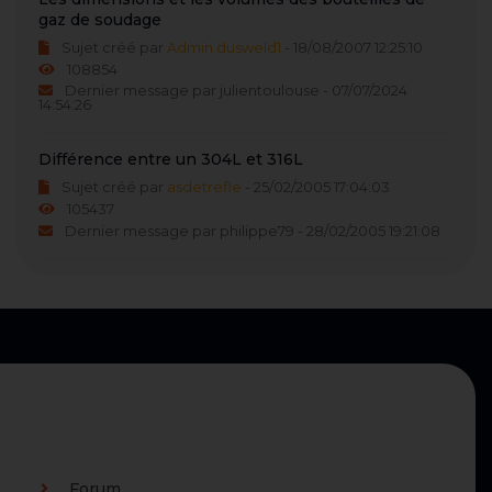
gaz de soudage
Sujet créé par
Admin dusweld1
- 18/08/2007 12:25:10
108854
Dernier message par julientoulouse - 07/07/2024
14:54:26
Différence entre un 304L et 316L
Sujet créé par
asdetrefle
- 25/02/2005 17:04:03
105437
Dernier message par philippe79 - 28/02/2005 19:21:08
Forum