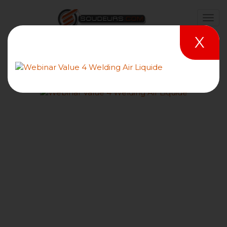
X
Comment souder deux
tôles en acier doux en T de
10 mm position gouttière
avec le procédé de soudage
ASF/121/SAW ?