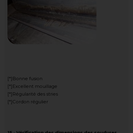
[*]Bonne fusion
[*]Excellent mouillage
[*]Régularité des stries
[*]Cordon régulier
15
-
Vérification des dimensions des soudures