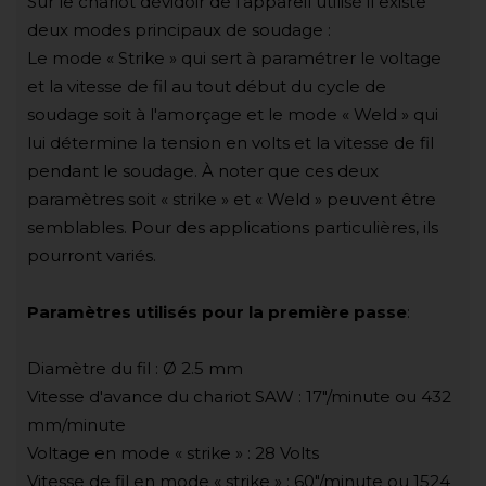
Sur le chariot dévidoir de l'appareil utilisé il existe
deux modes principaux de soudage :
Le mode « Strike » qui sert à paramétrer le voltage
et la vitesse de fil au tout début du cycle de
soudage soit à l'amorçage et le mode « Weld » qui
lui détermine la tension en volts et la vitesse de fil
pendant le soudage. À noter que ces deux
paramètres soit « strike » et « Weld » peuvent être
semblables. Pour des applications particulières, ils
pourront variés.
Paramètres utilisés pour la première passe
:
Diamètre du fil : Ø 2.5 mm
Vitesse d'avance du chariot SAW : 17"/minute ou 432
mm/minute
Voltage en mode « strike » : 28 Volts
Vitesse de fil en mode « strike » : 60"/minute ou 1524