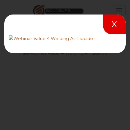
X
Comment régler la self ou
inductance pour un
transfert par court-circuit
en soudage MAG ?