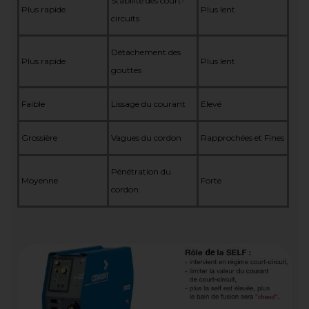
Stabilité des court-
Plus rapide
Plus lent
circuits
Détachement des
Plus rapide
Plus lent
gouttes
Faible
Lissage du courant
Elevé
Grossière
Vagues du cordon
Rapprochées et Fines
Pénétration du
Moyenne
Forte
cordon