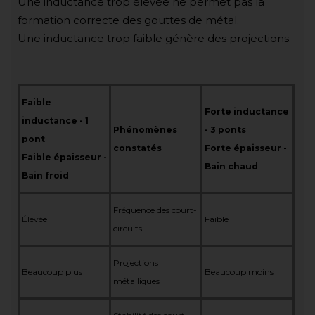
Une inductance trop élevée ne permet pas la
formation correcte des gouttes de métal.
Une inductance trop faible génère des projections.
Faible
Forte inductance
inductance - 1
Phénomènes
- 3 ponts
pont
constatés
Forte épaisseur -
Faible épaisseur -
Bain chaud
Bain froid
Fréquence des court-
Élevée
Faible
circuits
Projections
Beaucoup plus
Beaucoup moins
métalliques