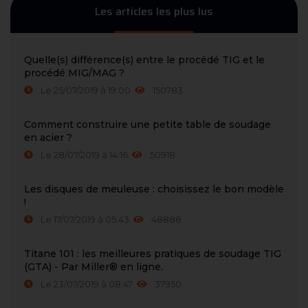
Les articles les plus lus
Quelle(s) différence(s) entre le procédé TIG et le
procédé MIG/MAG ?
Le 25/07/2019 à 19:00
150783
Comment construire une petite table de soudage
en acier ?
Le 28/07/2019 à 14:16
50918
Les disques de meuleuse : choisissez le bon modèle
!
Le 17/07/2019 à 05:43
48888
Titane 101 : les meilleures pratiques de soudage TIG
(GTA) - Par Miller® en ligne.
Le 23/07/2019 à 08:47
37950