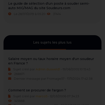
Le guide de sélection d'un poste à souder semi-
auto MIG/MAG du site Soudeurs.com
Le 28/07/2019 à 05:20
37414
Les sujets les plus lus
Salaire moyen ou taux horaire moyen d'un soudeur
en France ?
Sujet créé par
Admin dusweld1
- 19/08/2005 10:15:43
268671
Dernier message par Fromage57 - 17/11/2024 17:42:38
Comment se procurer de l'argon ?
Sujet créé par
marco5
- 12/03/2006 07:34:23
145668