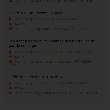
Dernier message par tangi29 - 30/08/2011 13:48:20
Poste TIG IMServices 210 ac/dc
Sujet créé par
Tof_24
- 11/01/2014 17:49:45
143055
Dernier message par RP26 - 13/03/2021 10:53:54
Les dimensions et les volumes des bouteilles de
gaz de soudage
Sujet créé par
Admin dusweld1
- 18/08/2007 12:25:10
108854
Dernier message par julientoulouse - 07/07/2024
14:54:26
Différence entre un 304L et 316L
Sujet créé par
asdetrefle
- 25/02/2005 17:04:03
105437
Dernier message par philippe79 - 28/02/2005 19:21:08