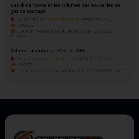
Les dimensions et les volumes des bouteilles de
gaz de soudage
Sujet créé par
Admin dusweld1
- 18/08/2007 12:25:10
108854
Dernier message par julientoulouse - 07/07/2024
14:54:26
Différence entre un 304L et 316L
Sujet créé par
asdetrefle
- 25/02/2005 17:04:03
105437
Dernier message par philippe79 - 28/02/2005 19:21:08