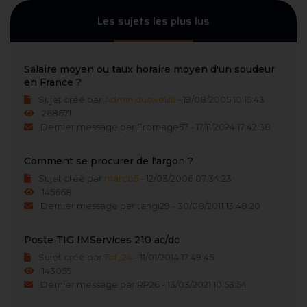
Les sujets les plus lus
Salaire moyen ou taux horaire moyen d'un soudeur
en France ?
Sujet créé par
Admin dusweld1
- 19/08/2005 10:15:43
268671
Dernier message par Fromage57 - 17/11/2024 17:42:38
Comment se procurer de l'argon ?
Sujet créé par
marco5
- 12/03/2006 07:34:23
145668
Dernier message par tangi29 - 30/08/2011 13:48:20
Poste TIG IMServices 210 ac/dc
Sujet créé par
Tof_24
- 11/01/2014 17:49:45
143055
Dernier message par RP26 - 13/03/2021 10:53:54