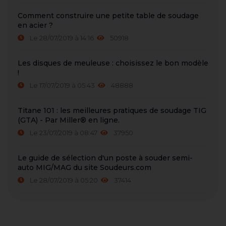
Comment construire une petite table de soudage
en acier ?
Le 28/07/2019 à 14:16
50918
Les disques de meuleuse : choisissez le bon modèle
!
Le 17/07/2019 à 05:43
48888
Titane 101 : les meilleures pratiques de soudage TIG
(GTA) - Par Miller® en ligne.
Le 23/07/2019 à 08:47
37950
Le guide de sélection d'un poste à souder semi-
auto MIG/MAG du site Soudeurs.com
Le 28/07/2019 à 05:20
37414