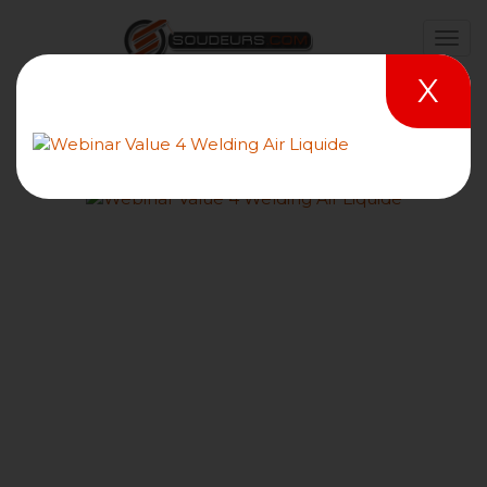
X
Comment assurer la
traçabilité de vos QS,
QMOS, DMOS...