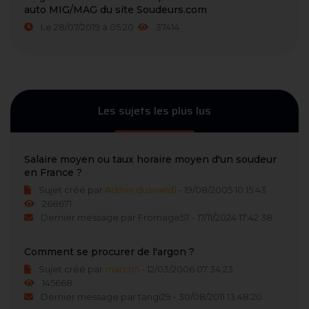
auto MIG/MAG du site Soudeurs.com
Le 28/07/2019 à 05:20
37414
Les sujets les plus lus
Salaire moyen ou taux horaire moyen d'un soudeur
en France ?
Sujet créé par
Admin dusweld1
- 19/08/2005 10:15:43
268671
Dernier message par Fromage57 - 17/11/2024 17:42:38
Comment se procurer de l'argon ?
Sujet créé par
marco5
- 12/03/2006 07:34:23
145668
Dernier message par tangi29 - 30/08/2011 13:48:20