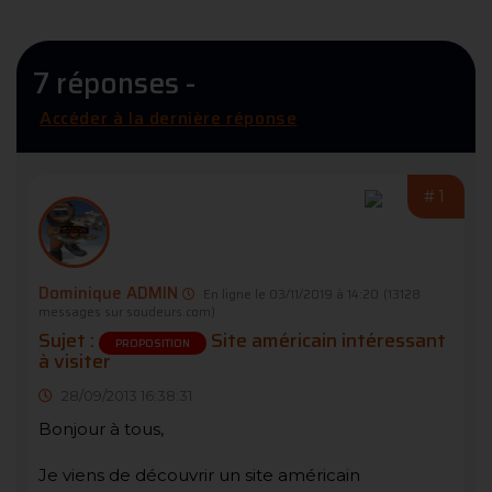
7 réponses -
Accéder à la dernière réponse
#1
Dominique ADMIN
En ligne le 03/11/2019 à 14:20
(13128
messages sur soudeurs.com)
Sujet :
Site américain intéressant
PROPOSITION
à visiter
28/09/2013 16:38:31
Bonjour à tous,
Je viens de découvrir un site américain