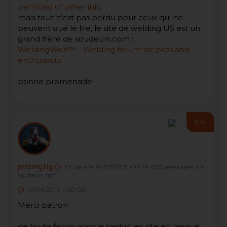
pantload of other info
mais tout n'est pas perdu pour ceux qui ne
peuvent que le lire, le site de welding US est un
grand frère de soudeurs.com :
WeldingWeb™ - Welding forum for pros and
enthusiasts
bonne promenade !
#4
jeremytig
En ligne le 26/07/2018 à 12:29
(106 messages sur
soudeurs.com)
21/09/2015 11:50:00
Merci patron
de toute façon google traduit les site en langue