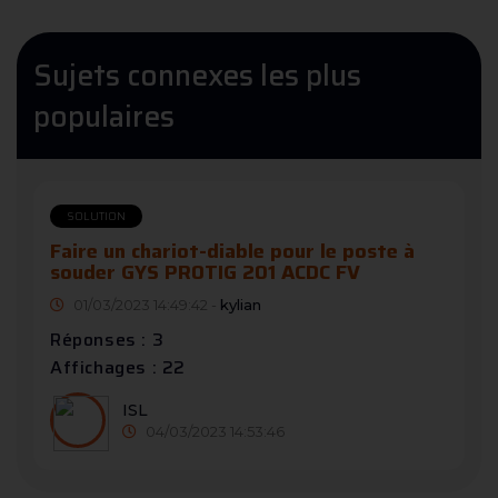
Sujets connexes les plus
populaires
SOLUTION
Faire un chariot-diable pour le poste à
souder GYS PROTIG 201 ACDC FV
01/03/2023 14:49:42 -
kylian
Réponses : 3
Affichages : 22
ISL
04/03/2023 14:53:46