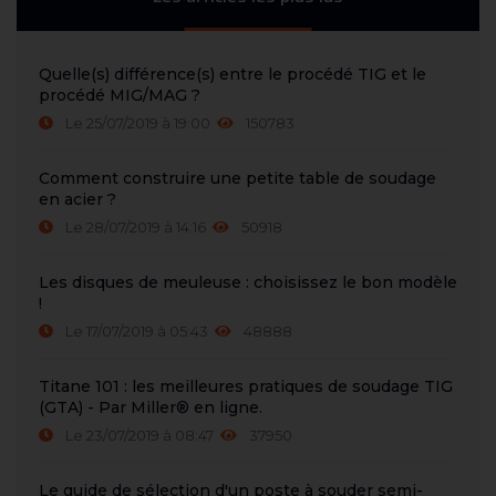
Quelle(s) différence(s) entre le procédé TIG et le
procédé MIG/MAG ?
Le 25/07/2019 à 19:00
150783
Comment construire une petite table de soudage
en acier ?
Le 28/07/2019 à 14:16
50918
Les disques de meuleuse : choisissez le bon modèle
!
Le 17/07/2019 à 05:43
48888
Titane 101 : les meilleures pratiques de soudage TIG
(GTA) - Par Miller® en ligne.
Le 23/07/2019 à 08:47
37950
Le guide de sélection d'un poste à souder semi-