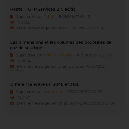
Poste TIG IMServices 210 ac/dc
Sujet créé par
Tof_24
- 11/01/2014 17:49:45
143055
Dernier message par RP26 - 13/03/2021 10:53:54
Les dimensions et les volumes des bouteilles de
gaz de soudage
Sujet créé par
Admin dusweld1
- 18/08/2007 12:25:10
108854
Dernier message par julientoulouse - 07/07/2024
14:54:26
Différence entre un 304L et 316L
Sujet créé par
asdetrefle
- 25/02/2005 17:04:03
105437
Dernier message par philippe79 - 28/02/2005 19:21:08