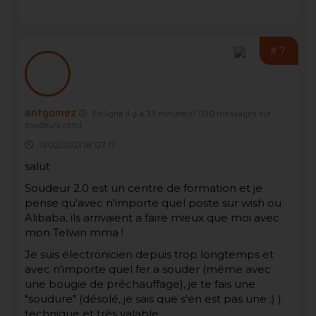
#7
antgomez
En ligne il y a 33 minute(s)
(130 messages sur
soudeurs.com)
11/02/2021 18:07:17
salut
Soudeur 2.0 est un centre de formation et je
pense qu'avec n'importe quel poste sur wish ou
Alibaba, ils arrivaient a faire mieux que moi avec
mon Telwin mma !
Je suis électronicien depuis trop longtemps et
avec n'importe quel fer a souder (même avec
une bougie de préchauffage), je te fais une
"soudure" (désolé, je sais que s'en est pas une ;) )
technique et très valable.