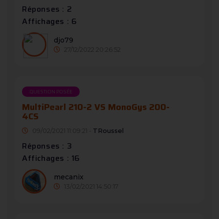
Réponses : 2
Affichages : 6
djo79
27/12/2022 20:26:52
QUESTION POSÉE
MultiPearl 210-2 VS MonoGys 200-
4CS
09/02/2021 11:09:21 -
TRoussel
Réponses : 3
Affichages : 16
mecanix
13/02/2021 14:50:17