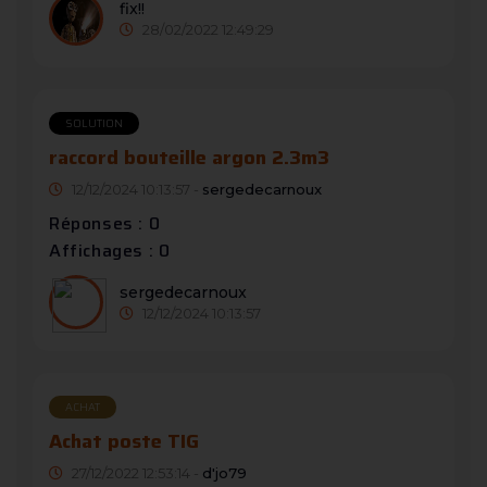
fix!!
28/02/2022 12:49:29
SOLUTION
raccord bouteille argon 2.3m3
12/12/2024 10:13:57 -
sergedecarnoux
Réponses : 0
Affichages : 0
sergedecarnoux
12/12/2024 10:13:57
ACHAT
Achat poste TIG
27/12/2022 12:53:14 -
d'jo79