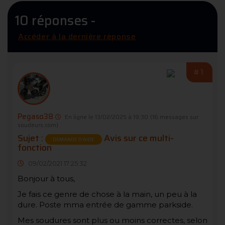
10 réponses -
Accéder à la dernière réponse
#1
Pegaso38
En ligne le 13/02/2025 à 19:30
(16 messages sur
soudeurs.com)
Sujet :
Avis sur ce multi-
DEMANDE D’AIDE
fonction
09/02/2021 17:25:32
Bonjour à tous,
Je fais ce genre de chose à la main, un peu à la
dure. Poste mma entrée de gamme parkside.
Mes soudures sont plus ou moins correctes, selon