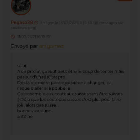
Pegaso38
En ligne le 13/02/2025 à 19:30
(16 messages sur
soudeurs.com)
11/02/2021 16:19:57
Envoyé par
antgomez
salut
A ce prix la , ça vaut peut être le coup de tenter mais
pas sur d'un résultat pro.
Dés la première panne ou pièce a changer, ça
risque d'aller a la poubelle.
Ça ressemble aux couteaux suisses sans être suisses
;) Déjà que les couteaux suisses c'est plus pour faire
joli , alors pas suisse...
bonnes soudures
antoine