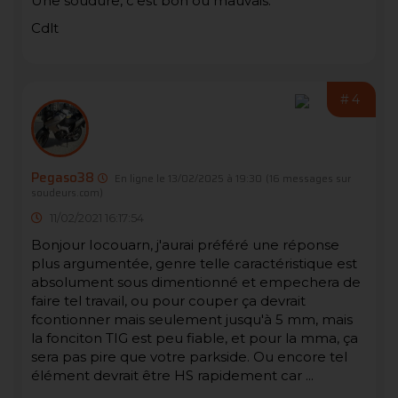
Une soudure, c'est bon ou mauvais.
Cdlt
#4
Pegaso38
En ligne le 13/02/2025 à 19:30
(16 messages sur
soudeurs.com)
11/02/2021 16:17:54
Bonjour Iocouarn, j'aurai préféré une réponse
plus argumentée, genre telle caractéristique est
absolument sous dimentionné et empechera de
faire tel travail, ou pour couper ça devrait
fcontionner mais seulement jusqu'à 5 mm, mais
la fonciton TIG est peu fiable, et pour la mma, ça
sera pas pire que votre parkside. Ou encore tel
élément devrait être HS rapidement car ...