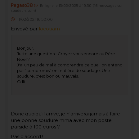
Pegaso38
En ligne le 13/02/2025 à 19:30
(16 messages sur
soudeurs.com)
11/02/2021 16:50:00
Envoyé par
locouarn
Bonjour,
Juste une question : Croyez vous encore au Père
Noël ?
J'ai un peu de mal à comprendre ce que l'on entend
par "compromis" en matière de soudage. Une
soudure, c'est bon ou mauvais.
Cdlt
Donc quoiqu'il arrive, je n'arriverai jamais à faire
une bonne soudure mma avec mon poste
parside à 100 euros ?
Pas d'accord !