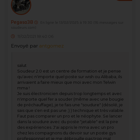
Pegaso38
En ligne le 13/02/2025 à 19:30
(16 messages sur
soudeurs.com)
11/02/2021 18:40:06
Envoyé par
antgomez
salut
Soudeur 2.0 est un centre de formation et je pense
qu'avec n'importe quel poste sur wish ou Alibaba, ils
arrivaient a faire mieux que moi avec mon Telwin
mma !
Je suis électronicien depuis trop longtemps et avec
n'importe quel fer a souder (même avec une bougie
de préchauffage), je te fais une "soudure" (désolé, je
sais que s'en est pas une ;) ) technique et très valable.
Faut pas comparer un pro et le néophyte. Se lancer
dans la soudure avec du poste "jetable" est la pire
des expériences. J'ai appris le mma avec un pro
chez les compagnons du devoir sur un poste gys
professionnel et je me débrouille pas trop mal