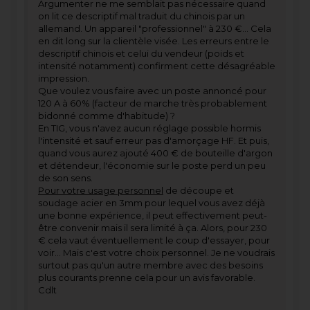
Argumenter ne me semblait pas nécessaire quand
on lit ce descriptif mal traduit du chinois par un
allemand. Un appareil "professionnel" à 230 €... Cela
en dit long sur la clientèle visée. Les erreurs entre le
descriptif chinois et celui du vendeur (poids et
intensité notamment) confirment cette désagréable
impression.
Que voulez vous faire avec un poste annoncé pour
120 A à 60% (facteur de marche très probablement
bidonné comme d'habitude) ?
En TIG, vous n'avez aucun réglage possible hormis
l'intensité et sauf erreur pas d'amorçage HF. Et puis,
quand vous aurez ajouté 400 € de bouteille d'argon
et détendeur, l'économie sur le poste perd un peu
de son sens.
Pour votre usage personnel
de découpe et
soudage acier en 3mm pour lequel vous avez déjà
une bonne expérience, il peut effectivement peut-
être convenir mais il sera limité à ça. Alors, pour 230
€ cela vaut éventuellement le coup d'essayer, pour
voir... Mais c'est votre choix personnel. Je ne voudrais
surtout pas qu'un autre membre avec des besoins
plus courants prenne cela pour un avis favorable.
Cdlt