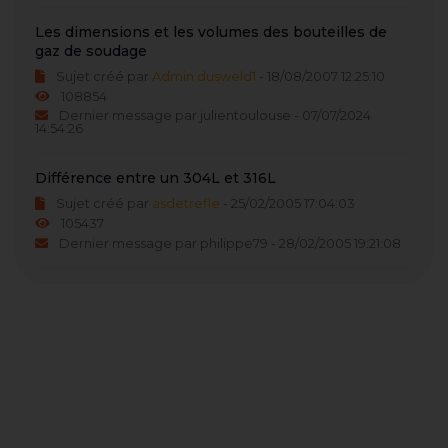
Les dimensions et les volumes des bouteilles de
gaz de soudage
Sujet créé par
Admin dusweld1
- 18/08/2007 12:25:10
108854
Dernier message par julientoulouse - 07/07/2024
14:54:26
Différence entre un 304L et 316L
Sujet créé par
asdetrefle
- 25/02/2005 17:04:03
105437
Dernier message par philippe79 - 28/02/2005 19:21:08