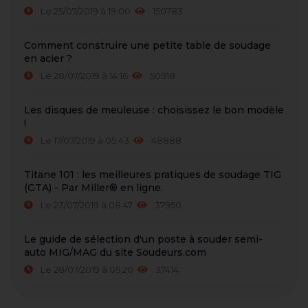
Le 25/07/2019 à 19:00
150783
Comment construire une petite table de soudage
en acier ?
Le 28/07/2019 à 14:16
50918
Les disques de meuleuse : choisissez le bon modèle
!
Le 17/07/2019 à 05:43
48888
Titane 101 : les meilleures pratiques de soudage TIG
(GTA) - Par Miller® en ligne.
Le 23/07/2019 à 08:47
37950
Le guide de sélection d'un poste à souder semi-
auto MIG/MAG du site Soudeurs.com
Le 28/07/2019 à 05:20
37414