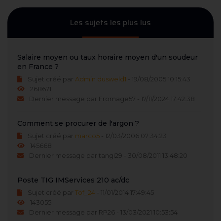
Les sujets les plus lus
Salaire moyen ou taux horaire moyen d'un soudeur
en France ?
Sujet créé par
Admin dusweld1
- 19/08/2005 10:15:43
268671
Dernier message par Fromage57 - 17/11/2024 17:42:38
Comment se procurer de l'argon ?
Sujet créé par
marco5
- 12/03/2006 07:34:23
145668
Dernier message par tangi29 - 30/08/2011 13:48:20
Poste TIG IMServices 210 ac/dc
Sujet créé par
Tof_24
- 11/01/2014 17:49:45
143055
Dernier message par RP26 - 13/03/2021 10:53:54