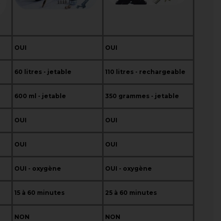
OUI
OUI
60 litres - jetable
110 litres - rechargeable
600 ml - jetable
350 grammes - jetable
OUI
OUI
OUI
OUI
OUI - oxygène
OUI - oxygène
15 à 60 minutes
25 à 60 minutes
NON
NON