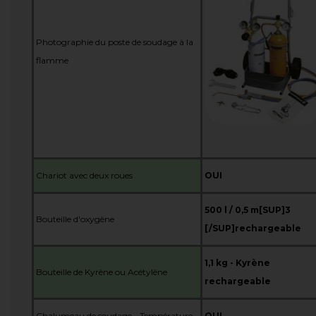
Photographie du poste de soudage à la
flamme
Chariot avec deux roues
OUI
500 l / 0,5 m[SUP]3
Bouteille d'oxygène
[/SUP]
rechargeable
1,1 kg -
Kyrène
Bouteille de Kyrène ou Acétylène
rechargeable
Chalumeau de soudage - Température
OUI