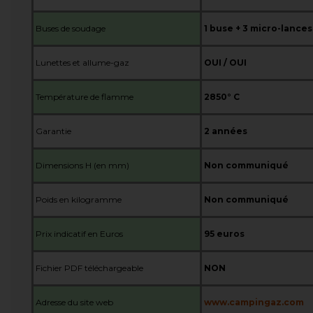
Buses de soudage
1 buse + 3 micro-lances
Lunettes et allume-gaz
OUI / OUI
Température de flamme
2850° C
Garantie
2 années
Dimensions H (en mm)
Non communiqué
Poids en kilogramme
Non communiqué
Prix indicatif en Euros
95
euros
Fichier PDF téléchargeable
NON
Adresse du site web
www.campingaz.com