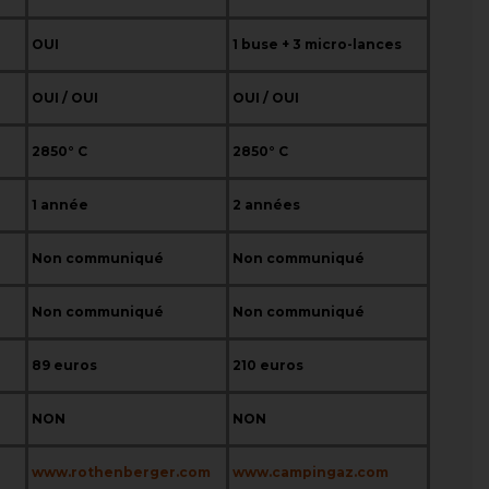
OUI
1 buse + 3 micro-lances
OUI / OUI
OUI / OUI
2850° C
2850° C
1 année
2 années
Non communiqué
Non communiqué
Non communiqué
Non communiqué
89 euros
210 euros
NON
NON
www.rothenberger.com
www.campingaz.com