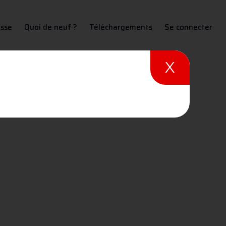
sse
Quoi de neuf ?
Téléchargements
Se connecter
X
asage gaz à la flamme avec