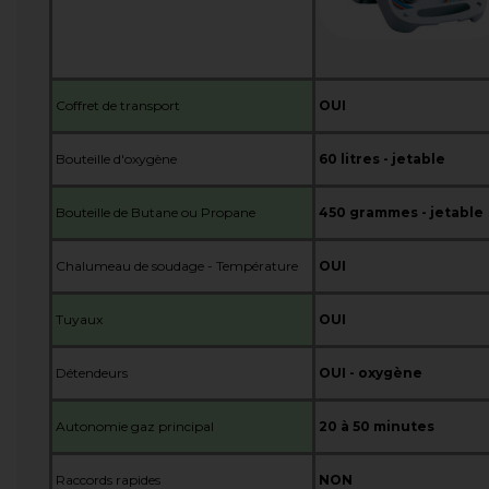
Coffret de transport
OUI
Bouteille d'oxygène
60 litres - jetable
Bouteille de Butane ou Propane
450 grammes - jetable
Chalumeau de soudage - Température
OUI
Tuyaux
OUI
Détendeurs
OUI - oxygène
Autonomie gaz principal
20 à 50 minutes
Raccords rapides
NON