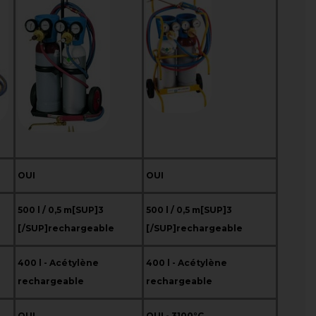
OUI
OUI
500 l / 0,5 m[SUP]3
500 l / 0,5 m[SUP]3
[/SUP]
rechargeable
[/SUP]
rechargeable
400 l - Acétylène
400 l - Acétylène
rechargeable
rechargeable
OUI
OUI - 3100°C