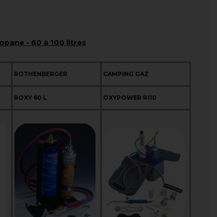
pane - 60 à 100 litres
ROTHENBERGER
CAMPING GAZ
ROXY 60 L
OXYPOWER R110