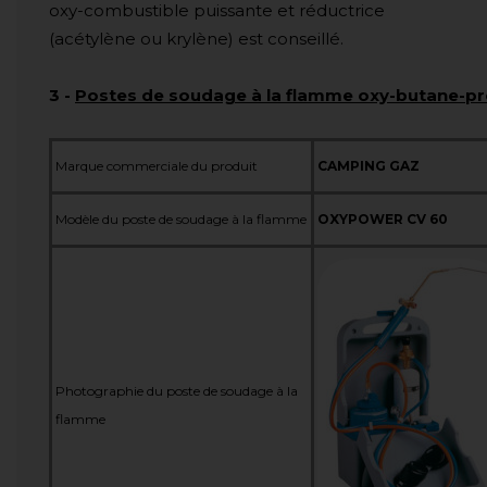
oxy-combustible puissante et réductrice
(acétylène ou krylène) est conseillé.
3
-
Postes de soudage à la flamme oxy-butane-pro
Marque commerciale du produit
CAMPING GAZ
Modèle du poste de soudage à la flamme
OXYPOWER CV 60
Photographie du poste de soudage à la
flamme