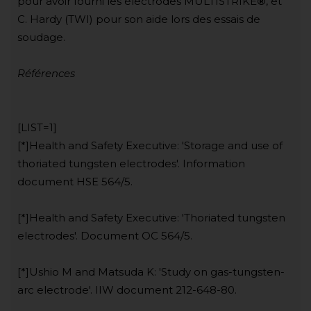
pour avoir fourni les électrodes MULTISTRIKE
®
, et
C. Hardy (TWI) pour son aide lors des essais de
soudage.
Références
[LIST=1]
[*]Health and Safety Executive: 'Storage and use of
thoriated tungsten electrodes'. Information
document HSE 564/5.
[*]Health and Safety Executive: 'Thoriated tungsten
electrodes'. Document OC 564/5.
[*]Ushio M and Matsuda K: 'Study on gas-tungsten-
arc electrode'. IIW document 212-648-80.