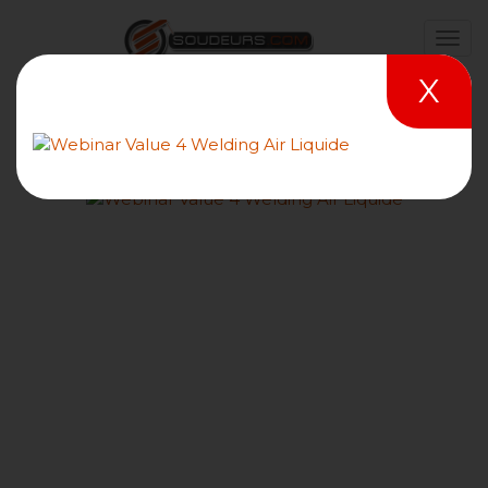
X
Les performances des
électrodes TIG - Rapport du
TWI sur le Multistrike® de
HFT®