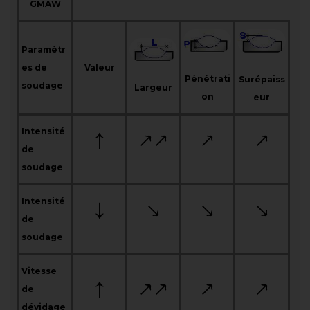
GMAW
Paramètr
es de
Valeur
Pénétrati
Surépaiss
soudage
Largeur
on
eur
Intensité
de
soudage
Intensité
de
soudage
Vitesse
de
dévidage