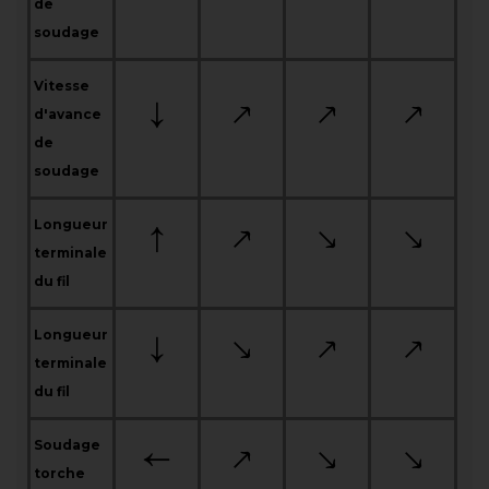
de
soudage
Vitesse
d'avance
de
soudage
Longueur
terminale
du fil
Longueur
terminale
du fil
Soudage
torche