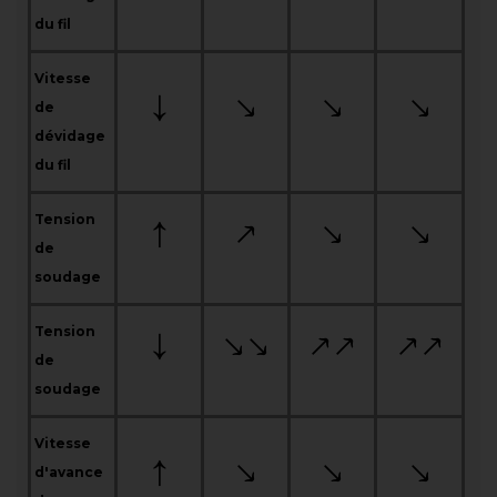
du fil
Vitesse
de
dévidage
du fil
Tension
de
soudage
Tension
de
soudage
Vitesse
d'avance