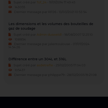
Sujet créé par
Tof_24
- 11/01/2014 17:49:45
143055
Dernier message par RP26 - 13/03/2021 10:53:54
Les dimensions et les volumes des bouteilles de
gaz de soudage
Sujet créé par
Admin dusweld1
- 18/08/2007 12:25:10
108854
Dernier message par julientoulouse - 07/07/2024
14:54:26
Différence entre un 304L et 316L
Sujet créé par
asdetrefle
- 25/02/2005 17:04:03
105437
Dernier message par philippe79 - 28/02/2005 19:21:08