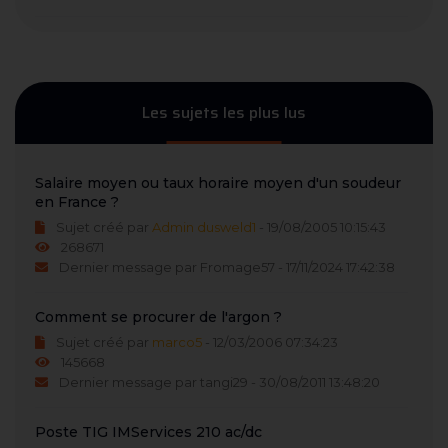
Les sujets les plus lus
Salaire moyen ou taux horaire moyen d'un soudeur
en France ?
Sujet créé par
Admin dusweld1
- 19/08/2005 10:15:43
268671
Dernier message par Fromage57 - 17/11/2024 17:42:38
Comment se procurer de l'argon ?
Sujet créé par
marco5
- 12/03/2006 07:34:23
145668
Dernier message par tangi29 - 30/08/2011 13:48:20
Poste TIG IMServices 210 ac/dc