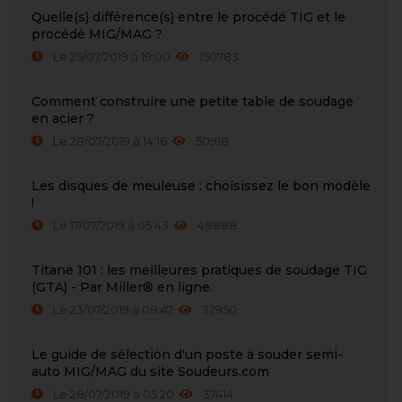
Quelle(s) différence(s) entre le procédé TIG et le
procédé MIG/MAG ?
Le 25/07/2019 à 19:00
150783
Comment construire une petite table de soudage
en acier ?
Le 28/07/2019 à 14:16
50918
Les disques de meuleuse : choisissez le bon modèle
!
Le 17/07/2019 à 05:43
48888
Titane 101 : les meilleures pratiques de soudage TIG
(GTA) - Par Miller® en ligne.
Le 23/07/2019 à 08:47
37950
Le guide de sélection d'un poste à souder semi-
auto MIG/MAG du site Soudeurs.com
Le 28/07/2019 à 05:20
37414