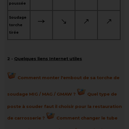
poussée
Soudage
torche
tirée
2 -
Quelques liens Internet utiles
Comment monter l'embout de sa torche de
soudage MIG / MAG / GMAW ?
Quel type de
poste à souder faut il choisir pour la restauration
de carrosserie ?
Comment changer le tube