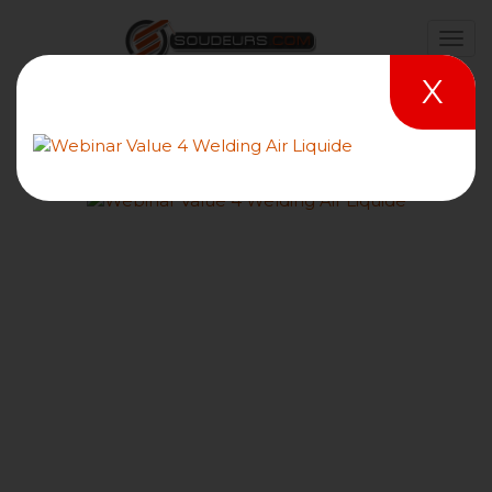
X
Le tableau de l'influence
des paramètres en
soudage en MIG / MAG sur
le cordon