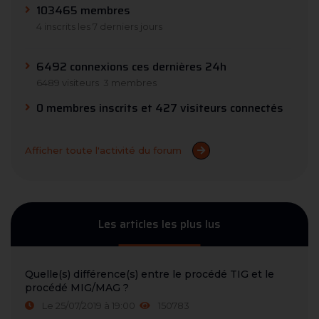
103465 membres
4 inscrits les 7 derniers jours
6492 connexions ces dernières 24h
6489 visiteurs
3 membres
0 membres inscrits et 427 visiteurs connectés
Afficher toute l'activité du forum
Les articles les plus lus
Quelle(s) différence(s) entre le procédé TIG et le
procédé MIG/MAG ?
Le 25/07/2019 à 19:00
150783