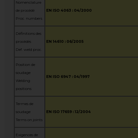
Nomenclature
de procédé
EN ISO 4063 : 04/2000
Proc. numbers
Définitions des
procédés
EN 14610 : 06/2005
Def. weld proc.
Position de
soudage
EN ISO 6947 : 04/1997
Welding
positions
Termes de
soudage
EN ISO 17659 : 12/2004
Terms on joints
Exigences de