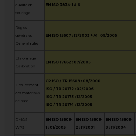
qualité en
EN ISO 3834-1 à 6
soudage
Règles
générales
EN ISO 15607 : 12/2003 + A1 : 09/2005
General rules
Etalonnage
EN ISO 17662 : 07/2005
Calibration
CR ISO / TR 15608 : 08/2000
Groupement
ISO / TR 20172 : 02/2006
des matériaux
ISO / TR 20173 : 12/2005
de base
ISO / TR 20174 : 12/2005
DMOS
EN ISO 15609-
EN ISO 15609-
EN ISO 15609-
WPS
1 : 01/2005
2 : 11/2001
3 : 11/2004