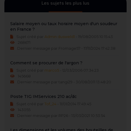
Les sujets les plus lus
Salaire moyen ou taux horaire moyen d'un soudeur
en France ?
Sujet créé par
Admin dusweld1
- 19/08/2005 10:15:43
268671
Dernier message par Fromage57 - 17/11/2024 17:42:38
Comment se procurer de l'argon ?
Sujet créé par
marco5
- 12/03/2006 07:34:23
145668
Dernier message par tangi29 - 30/08/2011 13:48:20
Poste TIG IMServices 210 ac/dc
Sujet créé par
Tof_24
- 11/01/2014 17:49:45
143055
Dernier message par RP26 - 13/03/2021 10:53:54
Les dimensions et les volumes des bouteilles de