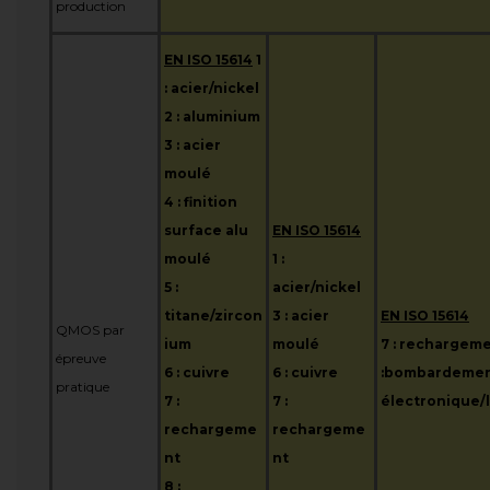
production
EN ISO 15614
1
: acier/nickel
2 : aluminium
3 : acier
moulé
4 : finition
surface alu
EN ISO 15614
moulé
1 :
5 :
acier/nickel
titane/zircon
3 : acier
EN ISO 15614
QMOS par
ium
moulé
7 : rechargeme
épreuve
6 : cuivre
6 : cuivre
:bombardeme
pratique
7 :
7 :
électronique/
rechargeme
rechargeme
nt
nt
8 :