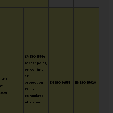
EN ISO 15614
12 : par point,
en continu
et
nt11
projection
EN ISO 14555
EN ISO 15620
nt
13 : par
laser
étincelage
et en bout