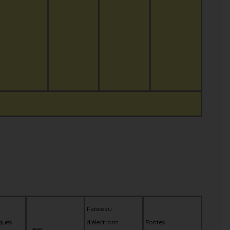
Faisceau
qués
d'électrons
Fontes
Laser