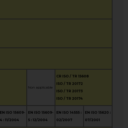
CR ISO / TR 15608
ISO / TR 20172
Non applicable
ISO / TR 20173
ISO / TR 20174
EN ISO 15609-
EN ISO 15609-
EN ISO 14555 :
EN ISO 15620 :
4 : 11/2004
5 : 12/2004
02/2007
07/2001