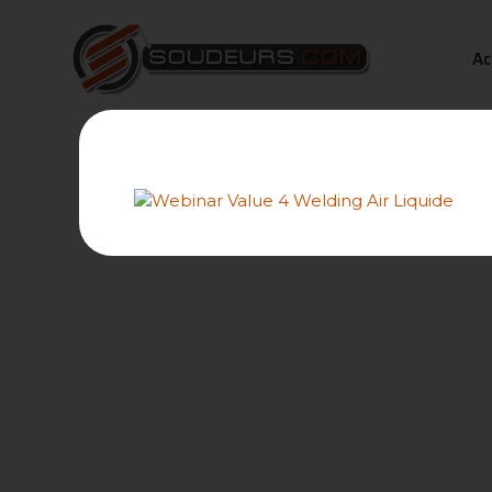
Ac
La no