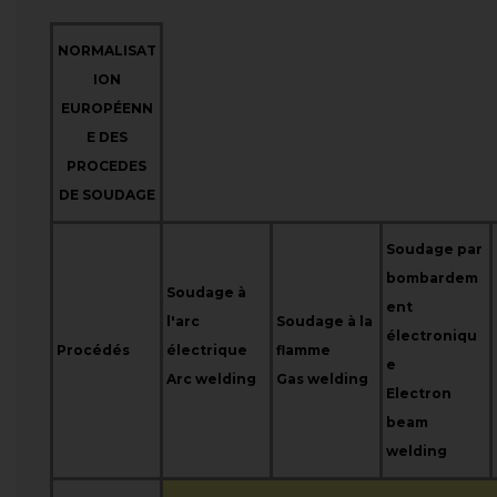
NORMALISAT
ION
EUROPÉENN
E DES
PROCEDES
DE SOUDAGE
Soudage par
bombardem
Soudage à
ent
l'arc
Soudage à la
électroniqu
Procédés
électrique
flamme
e
Arc welding
Gas welding
Electron
beam
welding