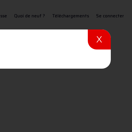
sse
Quoi de neuf ?
Téléchargements
Se connecter
X
oudage