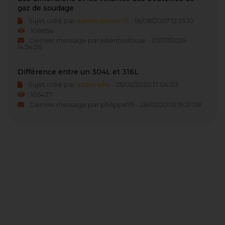
gaz de soudage
Sujet créé par
Admin dusweld1
- 18/08/2007 12:25:10
108854
Dernier message par julientoulouse - 07/07/2024
14:54:26
Différence entre un 304L et 316L
Sujet créé par
asdetrefle
- 25/02/2005 17:04:03
105437
Dernier message par philippe79 - 28/02/2005 19:21:08