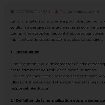
le 27/03/2012 à 18:30
Par:
Dominique ADMIN
La normalisation du soudage a pour objet de fourn
solutions à des questions techniques et commerciale
Les normes européennes sont élaborées par consens
fabricants, utilisateurs, pouvoirs publics, laboratoires.
1
-
Introduction
Il nous a semblé utile de consacrer un article techn
est relativement nouvelle et en pleine mutation.
Les informations contenues dans cet article sont do
Elles sont susceptibles d'être modifiées sans préav
responsabilité du site.
2
-
Définition de la normalisation des procédés 