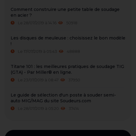
Comment construire une petite table de soudage
en acier ?
Le 28/07/2019 à 14:16
50918
Les disques de meuleuse : choisissez le bon modèle
!
Le 17/07/2019 à 05:43
48888
Titane 101 : les meilleures pratiques de soudage TIG
(GTA) - Par Miller® en ligne.
Le 23/07/2019 à 08:47
37950
Le guide de sélection d'un poste à souder semi-
auto MIG/MAG du site Soudeurs.com
Le 28/07/2019 à 05:20
37414