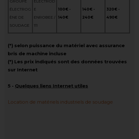
GROUPE
ELECTROD
ÉLECTROG
E
100€ -
140€ -
320€ -
ÈNE DE
ENROBEE /
140€
240€
490€
SOUDAGE
111
(*) selon puissance du matériel avec assurance
bris de machine incluse
(*) Les prix indiqués sont des données trouvées
sur Internet
5
-
Quelques liens Internet utiles
Location de matériels industriels de soudage