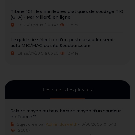
Titane 101 : les meilleures pratiques de soudage TIG
(GTA) - Par Miller® en ligne.
Le 23/07/2019 à 08:47
37950
Le guide de sélection d'un poste à souder semi-
auto MIG/MAG du site Soudeurs.com
Le 28/07/2019 à 05:20
37414
Les sujets les plus lus
Salaire moyen ou taux horaire moyen d'un soudeur
en France ?
Sujet créé par
Admin dusweld1
- 19/08/2005 10:15:43
268671