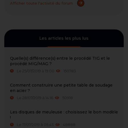
Afficher toute l'activité du forum
Les articles les plus lus
Quelle(s) différence(s) entre le procédé TIG et le
procédé MIG/MAG ?
Le 25/07/2019 à 19:00
150783
Comment construire une petite table de soudage
en acier ?
Le 28/07/2019 à 14:16
50918
Les disques de meuleuse : choisissez le bon modèle
!
Le 17/07/2019 à 05:43
48888