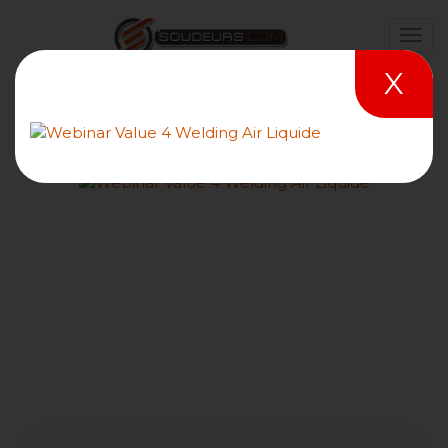
X
Faut-il louer ou acheter son
poste à souder ?