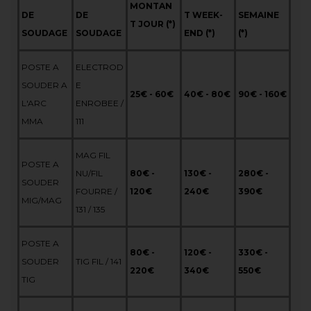
MONTAN
DE
DE
T WEEK-
SEMAINE
T JOUR (*)
SOUDAGE
SOUDAGE
END
(*)
(*)
POSTE A
ELECTROD
SOUDER A
E
25€ - 60€
40€ - 80€
90€ - 160€
L'ARC
ENROBEE /
MMA
111
MAG FIL
POSTE A
NU/FIL
80€ -
130€ -
280€ -
SOUDER
FOURRE /
120€
240€
390€
MIG/MAG
131 / 135
POSTE A
80€ -
120€ -
330€ -
SOUDER
TIG FIL / 141
220€
340€
550€
TIG