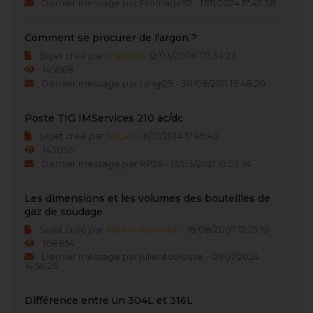
Dernier message par Fromage57 - 17/11/2024 17:42:38
Comment se procurer de l'argon ?
Sujet créé par
marco5
- 12/03/2006 07:34:23
145668
Dernier message par tangi29 - 30/08/2011 13:48:20
Poste TIG IMServices 210 ac/dc
Sujet créé par
Tof_24
- 11/01/2014 17:49:45
143055
Dernier message par RP26 - 13/03/2021 10:53:54
Les dimensions et les volumes des bouteilles de
gaz de soudage
Sujet créé par
Admin dusweld1
- 18/08/2007 12:25:10
108854
Dernier message par julientoulouse - 07/07/2024
14:54:26
Différence entre un 304L et 316L