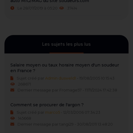
auto MIG/MAG du site Soudeurs.com
Le 28/07/2019 à 05:20
37414
Les sujets les plus lus
Salaire moyen ou taux horaire moyen d'un soudeur
en France ?
Sujet créé par
Admin dusweld1
- 19/08/2005 10:15:43
268671
Dernier message par Fromage57 - 17/11/2024 17:42:38
Comment se procurer de l'argon ?
Sujet créé par
marco5
- 12/03/2006 07:34:23
145668
Dernier message par tangi29 - 30/08/2011 13:48:20