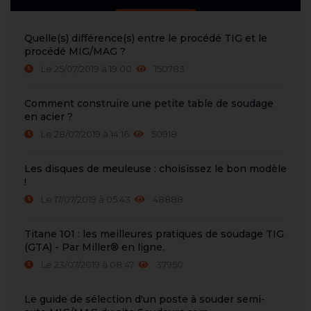
Quelle(s) différence(s) entre le procédé TIG et le
procédé MIG/MAG ?
Le 25/07/2019 à 19:00
150783
Comment construire une petite table de soudage
en acier ?
Le 28/07/2019 à 14:16
50918
Les disques de meuleuse : choisissez le bon modèle
!
Le 17/07/2019 à 05:43
48888
Titane 101 : les meilleures pratiques de soudage TIG
(GTA) - Par Miller® en ligne.
Le 23/07/2019 à 08:47
37950
Le guide de sélection d'un poste à souder semi-