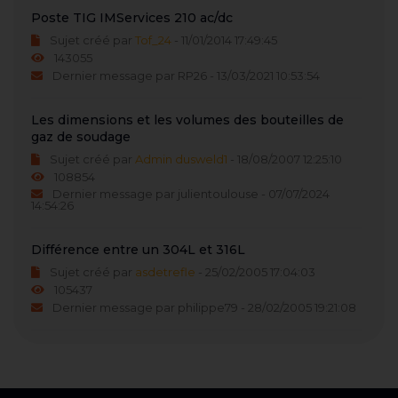
Poste TIG IMServices 210 ac/dc
Sujet créé par
Tof_24
- 11/01/2014 17:49:45
143055
Dernier message par RP26 - 13/03/2021 10:53:54
Les dimensions et les volumes des bouteilles de
gaz de soudage
Sujet créé par
Admin dusweld1
- 18/08/2007 12:25:10
108854
Dernier message par julientoulouse - 07/07/2024
14:54:26
Différence entre un 304L et 316L
Sujet créé par
asdetrefle
- 25/02/2005 17:04:03
105437
Dernier message par philippe79 - 28/02/2005 19:21:08