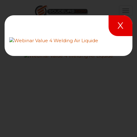
X
ESAB remporte les
trophées de l'innovation :
ICE, Boostez votre
productivité !