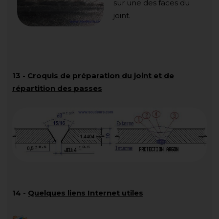
sur une des faces du
joint.
13
-
Croquis de préparation du joint et de
répartition des passes
14
-
Quelques liens Internet utiles