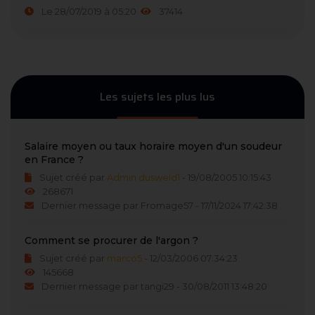
Le 28/07/2019 à 05:20
37414
Les sujets les plus lus
Salaire moyen ou taux horaire moyen d'un soudeur
en France ?
Sujet créé par
Admin dusweld1
- 19/08/2005 10:15:43
268671
Dernier message par Fromage57 - 17/11/2024 17:42:38
Comment se procurer de l'argon ?
Sujet créé par
marco5
- 12/03/2006 07:34:23
145668
Dernier message par tangi29 - 30/08/2011 13:48:20