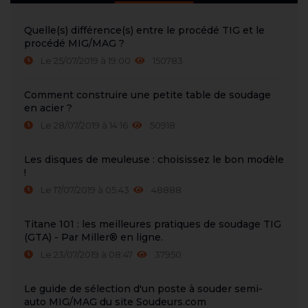
Quelle(s) différence(s) entre le procédé TIG et le
procédé MIG/MAG ?
Le 25/07/2019 à 19:00
150783
Comment construire une petite table de soudage
en acier ?
Le 28/07/2019 à 14:16
50918
Les disques de meuleuse : choisissez le bon modèle
!
Le 17/07/2019 à 05:43
48888
Titane 101 : les meilleures pratiques de soudage TIG
(GTA) - Par Miller® en ligne.
Le 23/07/2019 à 08:47
37950
Le guide de sélection d'un poste à souder semi-
auto MIG/MAG du site Soudeurs.com