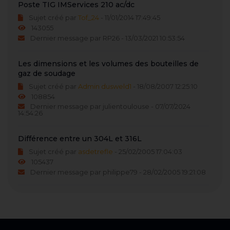
Poste TIG IMServices 210 ac/dc
Sujet créé par
Tof_24
- 11/01/2014 17:49:45
143055
Dernier message par RP26 - 13/03/2021 10:53:54
Les dimensions et les volumes des bouteilles de
gaz de soudage
Sujet créé par
Admin dusweld1
- 18/08/2007 12:25:10
108854
Dernier message par julientoulouse - 07/07/2024
14:54:26
Différence entre un 304L et 316L
Sujet créé par
asdetrefle
- 25/02/2005 17:04:03
105437
Dernier message par philippe79 - 28/02/2005 19:21:08