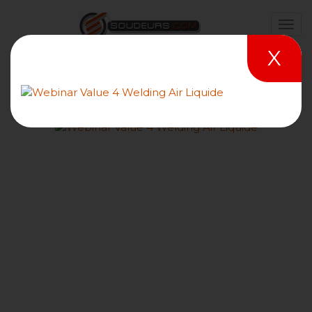
X
Comment souder une tôle
inox 1.4404 de 10 mm en
TIG + ARC E.E. (141 + 111) ?