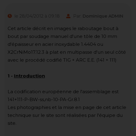
le 28/04/2012 à 09:18
Par:
Dominique ADMIN
Cet article décrit en images le raboutage bout à
bout par soudage manuel d'une tôle de 10 mm
d'épaisseur en acier inoxydable 1.4404 ou
X2CrNiMo17.12.3 à plat en multipasse d'un seul côté
avec le procédé codifié TIG + ARC E.E. (141 + 111)
1
-
Introduction
La codification européenne de l'assemblage est
141+111-P-BW-ss,nb-10-PA-Gr.8.1
Les photographies et la mise en page de cet article
technique sur le site sont réalisées par l'équipe du
site.