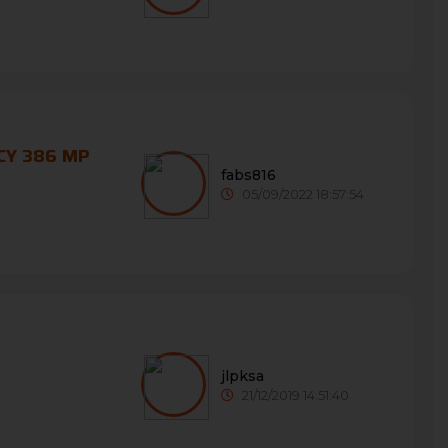
 CY 386 MP
fabs816
05/09/2022 18:57:54
jlpksa
21/12/2019 14:51:40