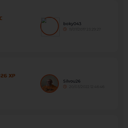
C
boky043
11/07/2017 23:29:27
326 XP
Silvou26
20/03/2022 12:46:46