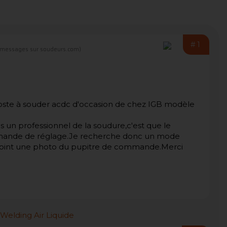
#1
 messages sur soudeurs.com)
n poste à souder acdc d'occasion de chez IGB modèle
 un professionnel de la soudure,c'est que le
ande de réglage.Je recherche donc un mode
 joint une photo du pupitre de commande.Merci