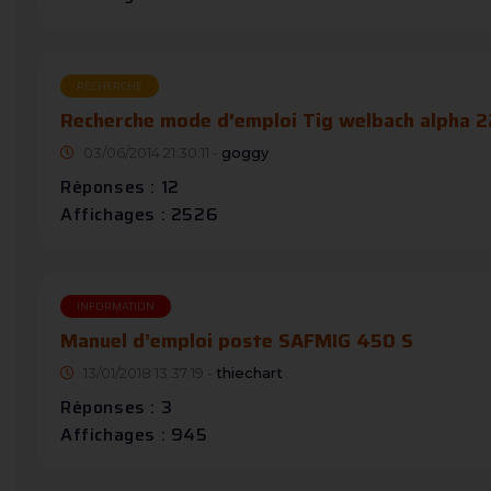
RECHERCHE
Recherche mode d'emploi Tig welbach alpha 2
03/06/2014 21:30:11 -
goggy
Réponses : 12
Affichages : 2526
INFORMATION
Manuel d’emploi poste SAFMIG 450 S
13/01/2018 13:37:19 -
thiechart
Réponses : 3
Affichages : 945