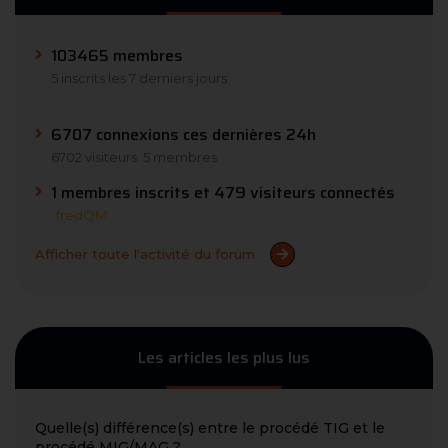
103465 membres
5 inscrits les 7 derniers jours
6707 connexions ces dernières 24h
6702 visiteurs
5 membres
1 membres inscrits et 479 visiteurs connectés
fredQM
Afficher toute l'activité du forum
Les articles les plus lus
Quelle(s) différence(s) entre le procédé TIG et le
procédé MIG/MAG ?