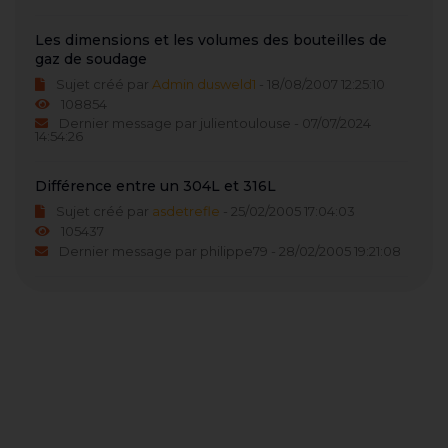
Les dimensions et les volumes des bouteilles de
gaz de soudage
Sujet créé par
Admin dusweld1
- 18/08/2007 12:25:10
108854
Dernier message par julientoulouse - 07/07/2024
14:54:26
Différence entre un 304L et 316L
Sujet créé par
asdetrefle
- 25/02/2005 17:04:03
105437
Dernier message par philippe79 - 28/02/2005 19:21:08