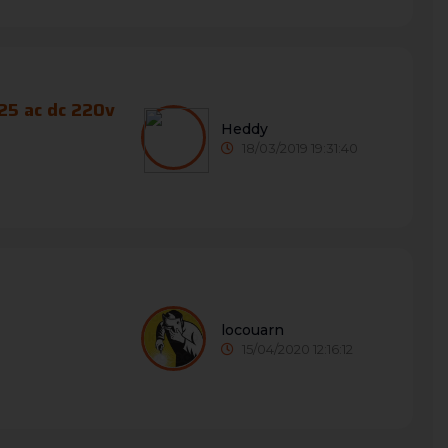
25 ac dc 220v
Heddy
18/03/2019 19:31:40
locouarn
15/04/2020 12:16:12