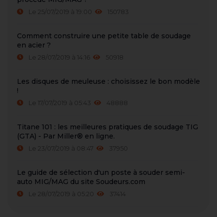
Le 25/07/2019 à 19:00
150783
Comment construire une petite table de soudage
en acier ?
Le 28/07/2019 à 14:16
50918
Les disques de meuleuse : choisissez le bon modèle
!
Le 17/07/2019 à 05:43
48888
Titane 101 : les meilleures pratiques de soudage TIG
(GTA) - Par Miller® en ligne.
Le 23/07/2019 à 08:47
37950
Le guide de sélection d'un poste à souder semi-
auto MIG/MAG du site Soudeurs.com
Le 28/07/2019 à 05:20
37414