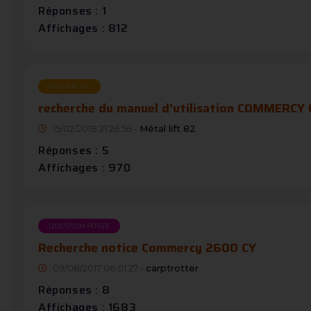
Réponses : 1
Affichages : 812
RECHERCHE
recherche du manuel d’utilisation COMMERCY
15/02/2018 21:26:56 -
Métal lift 82
Réponses : 5
Affichages : 970
QUESTION POSÉE
Recherche notice Commercy 2600 CY
09/08/2017 06:01:27 -
carptrotter
Réponses : 8
Affichages : 1683