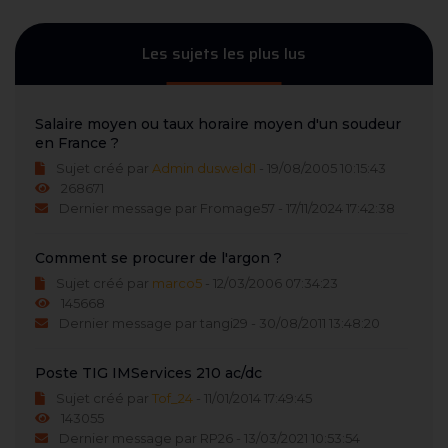
Les sujets les plus lus
Salaire moyen ou taux horaire moyen d'un soudeur
en France ?
Sujet créé par
Admin dusweld1
- 19/08/2005 10:15:43
268671
Dernier message par Fromage57 - 17/11/2024 17:42:38
Comment se procurer de l'argon ?
Sujet créé par
marco5
- 12/03/2006 07:34:23
145668
Dernier message par tangi29 - 30/08/2011 13:48:20
Poste TIG IMServices 210 ac/dc
Sujet créé par
Tof_24
- 11/01/2014 17:49:45
143055
Dernier message par RP26 - 13/03/2021 10:53:54