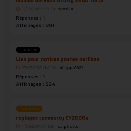
manuel oerlikon citotig 2200 force
12/07/2017 17:37:28 -
sensi2a
Réponses : 1
Affichages : 991
SOLUTION
Lien pour notices postes oerlikon
27/03/2018 21:01:04 -
philippe1821
Réponses : 1
Affichages : 564
RECHERCHE
réglages commercy CY2600a
11/08/2017 07:16:10 -
carptrotter