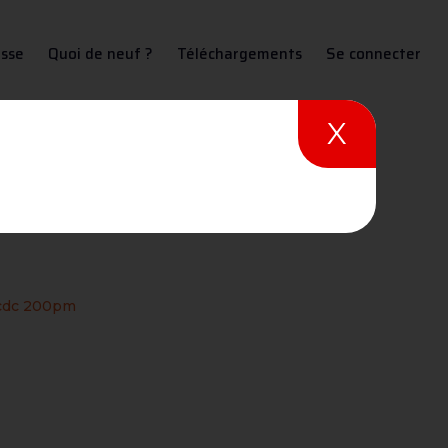
sse
Quoi de neuf ?
Téléchargements
Se connecter
X
acdc 200pm