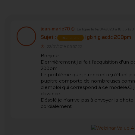
jean-marie70
En ligne le 14/04/2023 à 18:36
(28
Sujet :
Igb tig acdc 200pm
RECHERCHE
22/01/2019 05:57:22
Bonjour
Derrnièrement j'ai fait l'acquisition d'u
200pm.
Le problème que je rencontre,n'étant pas
pupitre comporte de nombreuses comm
d'emploi qui correspond à ce modèle.Ci
davance.
Désolé je n'arrive pas à envoyer la photo
cordialement